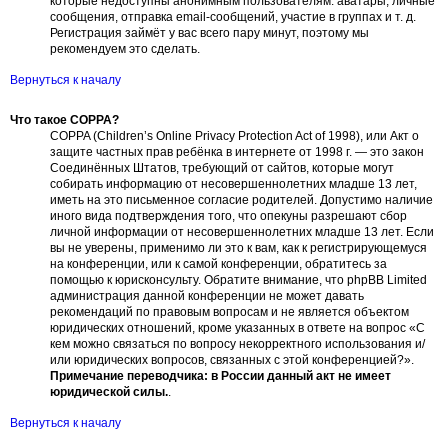
которые недоступны анонимным пользователям: аватары, личные
сообщения, отправка email-сообщений, участие в группах и т. д.
Регистрация займёт у вас всего пару минут, поэтому мы
рекомендуем это сделать.
Вернуться к началу
Что такое COPPA?
COPPA (Children’s Online Privacy Protection Act of 1998), или Акт о
защите частных прав ребёнка в интернете от 1998 г. — это закон
Соединённых Штатов, требующий от сайтов, которые могут
собирать информацию от несовершеннолетних младше 13 лет,
иметь на это письменное согласие родителей. Допустимо наличие
иного вида подтверждения того, что опекуны разрешают сбор
личной информации от несовершеннолетних младше 13 лет. Если
вы не уверены, применимо ли это к вам, как к регистрирующемуся
на конференции, или к самой конференции, обратитесь за
помощью к юрисконсульту. Обратите внимание, что phpBB Limited
администрация данной конференции не может давать
рекомендаций по правовым вопросам и не является объектом
юридических отношений, кроме указанных в ответе на вопрос «С
кем можно связаться по вопросу некорректного использования и/
или юридических вопросов, связанных с этой конференцией?».
Примечание переводчика: в России данный акт не имеет
юридической силы.
.
Вернуться к началу