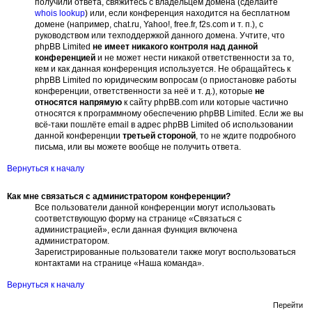
получили ответа, свяжитесь с владельцем домена (сделайте
whois lookup
) или, если конференция находится на бесплатном
домене (например, chat.ru, Yahoo!, free.fr, f2s.com и т. п.), с
руководством или техподдержкой данного домена. Учтите, что
phpBB Limited
не имеет никакого контроля над данной
конференцией
и не может нести никакой ответственности за то,
кем и как данная конференция используется. Не обращайтесь к
phpBB Limited по юридическим вопросам (о приостановке работы
конференции, ответственности за неё и т. д.), которые
не
относятся напрямую
к сайту phpBB.com или которые частично
относятся к программному обеспечению phpBB Limited. Если же вы
всё-таки пошлёте email в адрес phpBB Limited об использовании
данной конференции
третьей стороной
, то не ждите подробного
письма, или вы можете вообще не получить ответа.
Вернуться к началу
Как мне связаться с администратором конференции?
Все пользователи данной конференции могут использовать
соответствующую форму на странице «Связаться с
администрацией», если данная функция включена
администратором.
Зарегистрированные пользователи также могут воспользоваться
контактами на странице «Наша команда».
Вернуться к началу
Перейти