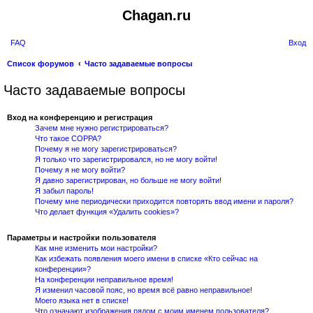
Chagan.ru
FAQ
Вход
П
Список форумов
Часто задаваемые вопросы
о
Часто задаваемые вопросы
и
с
Вход на конференцию и регистрация
Зачем мне нужно регистрироваться?
к
Что такое COPPA?
Почему я не могу зарегистрироваться?
Я только что зарегистрировался, но не могу войти!
Почему я не могу войти?
Я давно зарегистрирован, но больше не могу войти!
Я забыл пароль!
Почему мне периодически приходится повторять ввод имени и пароля?
Что делает функция «Удалить cookies»?
Параметры и настройки пользователя
Как мне изменить мои настройки?
Как избежать появления моего имени в списке «Кто сейчас на
конференции»?
На конференции неправильное время!
Я изменил часовой пояс, но время всё равно неправильное!
Моего языка нет в списке!
Что означают изображения рядом с моим именем пользователя?