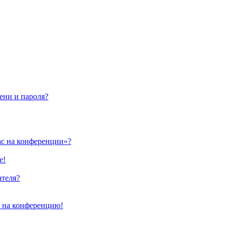
ени и пароля?
ас на конференции»?
е!
ателя?
и на конференцию!