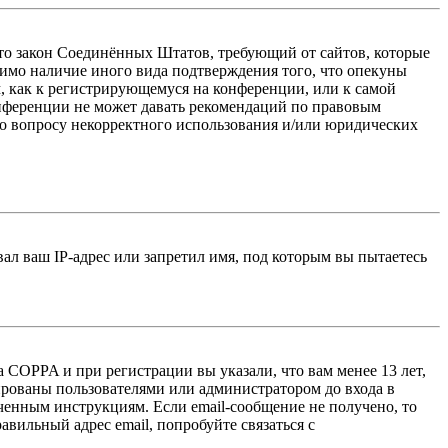
 — это закон Соединённых Штатов, требующий от сайтов, которые
тимо наличие иного вида подтверждения того, что опекуны
, как к регистрирующемуся на конференции, или к самой
онференции не может давать рекомендаций по правовым
по вопросу некорректного использования и/или юридических
л ваш IP-адрес или запретил имя, под которым вы пытаетесь
 COPPA и при регистрации вы указали, что вам менее 13 лет,
ированы пользователями или администратором до входа в
ученным инструкциям. Если email-сообщение не получено, то
авильный адрес email, попробуйте связаться с