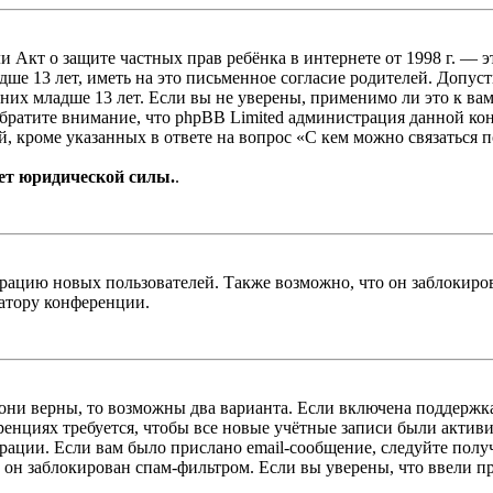
, или Акт о защите частных прав ребёнка в интернете от 1998 г.
е 13 лет, иметь на это письменное согласие родителей. Допус
х младше 13 лет. Если вы не уверены, применимо ли это к вам
Обратите внимание, что phpBB Limited администрация данной к
, кроме указанных в ответе на вопрос «С кем можно связаться 
ет юридической силы.
.
цию новых пользователей. Также возможно, что он заблокирова
ратору конференции.
 они верны, то возможны два варианта. Если включена поддержка
енциях требуется, чтобы все новые учётные записи были актив
трации. Если вам было прислано email-сообщение, следуйте пол
 он заблокирован спам-фильтром. Если вы уверены, что ввели пр