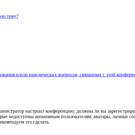
ную тему?
зования и/или юридических вопросов, связанных с этой конфере
администратор настроил конференцию: должны ли вы зарегистриро
рые недоступны анонимным пользователям: аватары, личные сообщ
екомендуем это сделать.