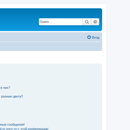
Поиск
Расширенный по
Вход
 в них?
 разные цвета?
чные сообщения!
 от кого-то с этой конференции!