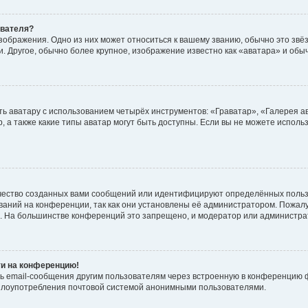
ователя?
зображения. Одно из них может относиться к вашему званию, обычно это звёзд
. Другое, обычно более крупное, изображение известно как «аватара» и обы
ь аватару с использованием четырёх инструментов: «Граватар», «Галерея а
, а также какие типы аватар могут быть доступны. Если вы не можете испол
чество созданных вами сообщений или идентифицируют определённых польз
аний на конференции, так как они установлены её администратором. Пожал
е. На большинстве конференций это запрещено, и модератор или администра
ти на конференцию!
ь email-сообщения другим пользователям через встроенную в конференцию ф
ь злоупотребления почтовой системой анонимными пользователями.