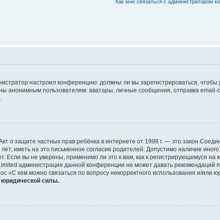
Как мне связаться с администратором 
дминистратор настроил конференцию: должны ли вы зарегистрироваться, чтобы
 анонимным пользователям: аватары, личные сообщения, отправка email-сооб
.
 или Акт о защите частных прав ребёнка в интернете от 1998 г. — это закон Со
т, иметь на это письменное согласие родителей. Допустимо наличие иного
 Если вы не уверены, применимо ли это к вам, как к регистрирующемуся на 
Limited администрация данной конференции не может давать рекомендаций 
ос «С кем можно связаться по вопросу некорректного использования и/или ю
т юридической силы.
.