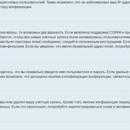
ию новых пользователей. Также возможно, что он заблокировал ваш IP-адре
атору конференции.
они верны, то возможны два варианта. Если включена поддержка COPPA и при 
уется, чтобы все новые учётные записи были активированы пользователями
ам было прислано email-сообщение, следуйте полученным инструкциям. Если
пам-фильтром. Если вы уверены, что ввели правильный адрес email, попробу
едитесь, что вы правильно вводите имя пользователя и пароль. Если данные
Также возможно, что допущена ошибка в конфигурации конференции, свяжитес
вал или удалил вашу учётную запись. Кроме того, многие конференции перио
ных. Если это произошло, попробуйте зарегистрироваться снова и активнее 