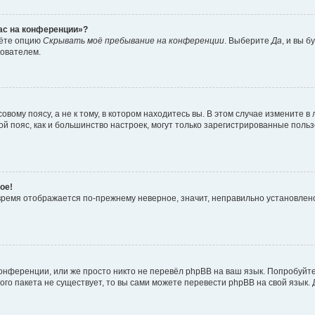
час на конференции»?
дёте опцию
Скрывать моё пребывание на конференции
. Выберите
Да
, и вы 
зователем.
вому поясу, а не к тому, в котором находитесь вы. В этом случае измените в 
овой пояс, как и большинство настроек, могут только зарегистрированные пол
ое!
о время отображается по-прежнему неверное, значит, неправильно установле
онференции, или же просто никто не перевёл phpBB на ваш язык. Попробуйт
вого пакета не существует, то вы сами можете перевести phpBB на свой язы