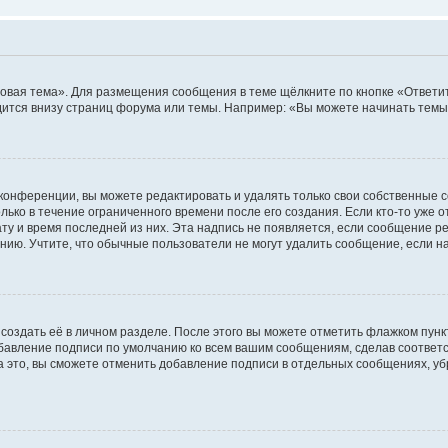
овая тема». Для размещения сообщения в теме щёлкните по кнопке «Ответит
ится внизу страниц форума или темы. Например: «Вы можете начинать темы»
конференции, вы можете редактировать и удалять только свои собственные 
ько в течение ограниченного времени после его создания. Если кто-то уже 
дату и время последней из них. Эта надпись не появляется, если сообщение 
ию. Учтите, что обычные пользователи не могут удалить сообщение, если на 
создать её в личном разделе. После этого вы можете отметить флажком пун
обавление подписи по умолчанию ко всем вашим сообщениям, сделав соотве
а это, вы сможете отменить добавление подписи в отдельных сообщениях, у