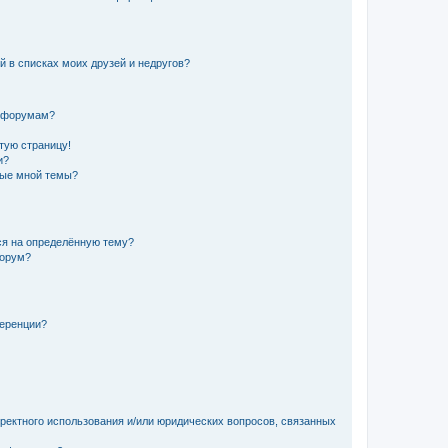
й в списках моих друзей и недругов?
и форумам?
стую страницу!
и?
ные мной темы?
ься на определённую тему?
форум?
ференции?
рректного использования и/или юридических вопросов, связанных