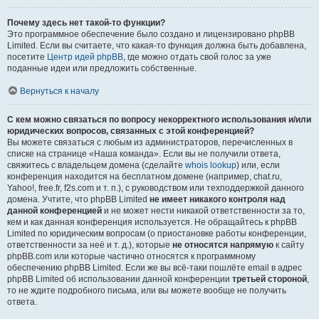
Почему здесь нет такой-то функции?
Это программное обеспечение было создано и лицензировано phpBB
Limited. Если вы считаете, что какая-то функция должна быть добавлена,
посетите
Центр идей phpBB
, где можно отдать свой голос за уже
поданные идеи или предложить собственные.
Вернуться к началу
С кем можно связаться по вопросу некорректного использования и/или
юридических вопросов, связанных с этой конференцией?
Вы можете связаться с любым из администраторов, перечисленных в
списке на странице «Наша команда». Если вы не получили ответа,
свяжитесь с владельцем домена (сделайте
whois lookup
) или, если
конференция находится на бесплатном домене (например, chat.ru,
Yahoo!, free.fr, f2s.com и т. п.), с руководством или техподдержкой данного
домена. Учтите, что phpBB Limited
не имеет никакого контроля над
данной конференцией
и не может нести никакой ответственности за то,
кем и как данная конференция используется. Не обращайтесь к phpBB
Limited по юридическим вопросам (о приостановке работы конференции,
ответственности за неё и т. д.), которые
не относятся напрямую
к сайту
phpBB.com или которые частично относятся к программному
обеспечению phpBB Limited. Если же вы всё-таки пошлёте email в адрес
phpBB Limited об использовании данной конференции
третьей стороной
,
то не ждите подробного письма, или вы можете вообще не получить
ответа.