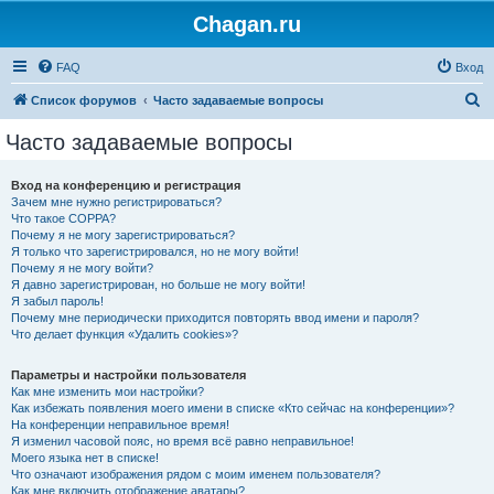
Chagan.ru
FAQ
Вход
П
Список форумов
Часто задаваемые вопросы
о
Часто задаваемые вопросы
и
с
Вход на конференцию и регистрация
Зачем мне нужно регистрироваться?
к
Что такое COPPA?
Почему я не могу зарегистрироваться?
Я только что зарегистрировался, но не могу войти!
Почему я не могу войти?
Я давно зарегистрирован, но больше не могу войти!
Я забыл пароль!
Почему мне периодически приходится повторять ввод имени и пароля?
Что делает функция «Удалить cookies»?
Параметры и настройки пользователя
Как мне изменить мои настройки?
Как избежать появления моего имени в списке «Кто сейчас на конференции»?
На конференции неправильное время!
Я изменил часовой пояс, но время всё равно неправильное!
Моего языка нет в списке!
Что означают изображения рядом с моим именем пользователя?
Как мне включить отображение аватары?