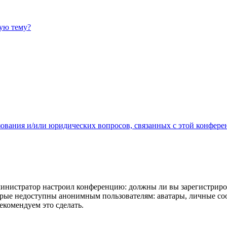
ную тему?
зования и/или юридических вопросов, связанных с этой конфере
администратор настроил конференцию: должны ли вы зарегистриро
рые недоступны анонимным пользователям: аватары, личные сообщ
екомендуем это сделать.