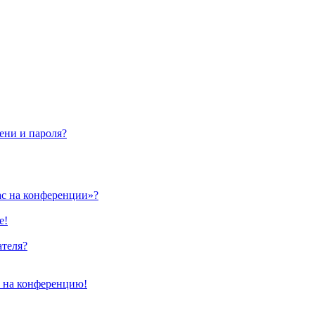
ени и пароля?
ас на конференции»?
е!
ателя?
и на конференцию!