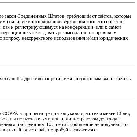
 — это закон Соединённых Штатов, требующий от сайтов, которые
тимо наличие иного вида подтверждения того, что опекуны
, как к регистрирующемуся на конференции, или к самой
онференции не может давать рекомендаций по правовым
по вопросу некорректного использования и/или юридических
л ваш IP-адрес или запретил имя, под которым вы пытаетесь
 COPPA и при регистрации вы указали, что вам менее 13 лет,
ированы пользователями или администратором до входа в
ученным инструкциям. Если email-сообщение не получено, то
авильный адрес email, попробуйте связаться с