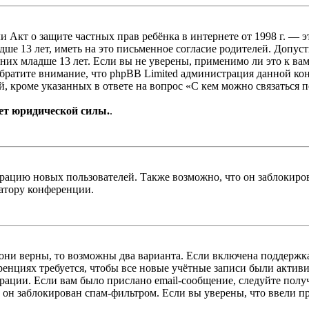
, или Акт о защите частных прав ребёнка в интернете от 1998 г.
е 13 лет, иметь на это письменное согласие родителей. Допус
х младше 13 лет. Если вы не уверены, применимо ли это к вам
Обратите внимание, что phpBB Limited администрация данной к
, кроме указанных в ответе на вопрос «С кем можно связаться 
ет юридической силы.
.
цию новых пользователей. Также возможно, что он заблокирова
ратору конференции.
 они верны, то возможны два варианта. Если включена поддержка
енциях требуется, чтобы все новые учётные записи были актив
трации. Если вам было прислано email-сообщение, следуйте пол
 он заблокирован спам-фильтром. Если вы уверены, что ввели пр