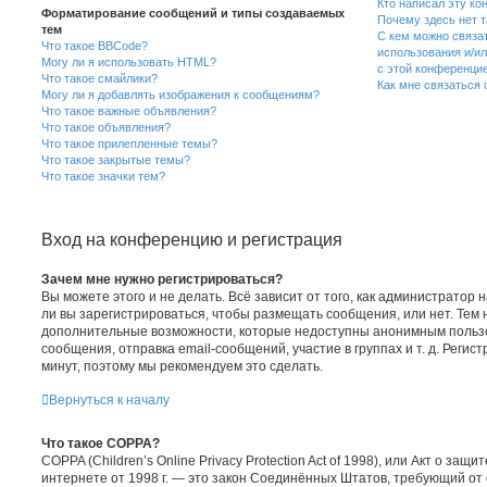
Кто написал эту к
Форматирование сообщений и типы создаваемых
Почему здесь нет т
тем
С кем можно связат
Что такое BBCode?
использования и/и
Могу ли я использовать HTML?
с этой конференци
Что такое смайлики?
Как мне связаться
Могу ли я добавлять изображения к сообщениям?
Что такое важные объявления?
Что такое объявления?
Что такое прилепленные темы?
Что такое закрытые темы?
Что такое значки тем?
Вход на конференцию и регистрация
Зачем мне нужно регистрироваться?
Вы можете этого и не делать. Всё зависит от того, как администрато
ли вы зарегистрироваться, чтобы размещать сообщения, или нет. Тем 
дополнительные возможности, которые недоступны анонимным польз
сообщения, отправка email-сообщений, участие в группах и т. д. Регист
минут, поэтому мы рекомендуем это сделать.
Вернуться к началу
Что такое COPPA?
COPPA (Children’s Online Privacy Protection Act of 1998), или Акт о защ
интернете от 1998 г. — это закон Соединённых Штатов, требующий от 