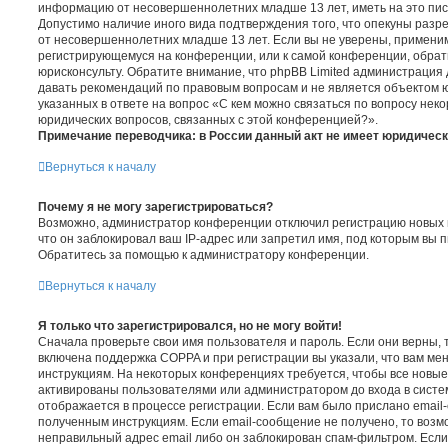
информацию от несовершеннолетних младше 13 лет, иметь на это пис
Допустимо наличие иного вида подтверждения того, что опекуны раз
от несовершеннолетних младше 13 лет. Если вы не уверены, применимо 
регистрирующемуся на конференции, или к самой конференции, обрат
юрисконсульту. Обратите внимание, что phpBB Limited администраци
давать рекомендаций по правовым вопросам и не является объектом 
указанных в ответе на вопрос «С кем можно связаться по вопросу нек
юридических вопросов, связанных с этой конференцией?».
Примечание переводчика: в России данный акт не имеет юридическ
Вернуться к началу
Почему я не могу зарегистрироваться?
Возможно, администратор конференции отключил регистрацию новых 
что он заблокировал ваш IP-адрес или запретил имя, под которым вы 
Обратитесь за помощью к администратору конференции.
Вернуться к началу
Я только что зарегистрировался, но не могу войти!
Сначала проверьте свои имя пользователя и пароль. Если они верны, 
включена поддержка COPPA и при регистрации вы указали, что вам ме
инструкциям. На некоторых конференциях требуется, чтобы все новы
активированы пользователями или администратором до входа в систе
отображается в процессе регистрации. Если вам было прислано email
полученным инструкциям. Если email-сообщение не получено, то возмо
неправильный адрес email либо он заблокирован спам-фильтром. Если