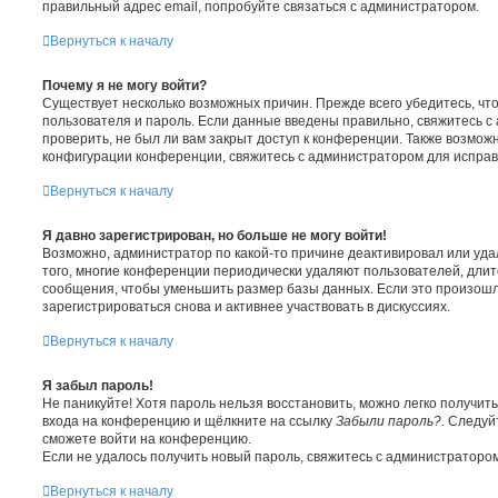
правильный адрес email, попробуйте связаться с администратором.
Вернуться к началу
Почему я не могу войти?
Существует несколько возможных причин. Прежде всего убедитесь, чт
пользователя и пароль. Если данные введены правильно, свяжитесь с
проверить, не был ли вам закрыт доступ к конференции. Также возмож
конфигурации конференции, свяжитесь с администратором для исправ
Вернуться к началу
Я давно зарегистрирован, но больше не могу войти!
Возможно, администратор по какой-то причине деактивировал или уда
того, многие конференции периодически удаляют пользователей, дли
сообщения, чтобы уменьшить размер базы данных. Если это произошл
зарегистрироваться снова и активнее участвовать в дискуссиях.
Вернуться к началу
Я забыл пароль!
Не паникуйте! Хотя пароль нельзя восстановить, можно легко получит
входа на конференцию и щёлкните на ссылку
Забыли пароль?
. Следуй
сможете войти на конференцию.
Если не удалось получить новый пароль, свяжитесь с администраторо
Вернуться к началу