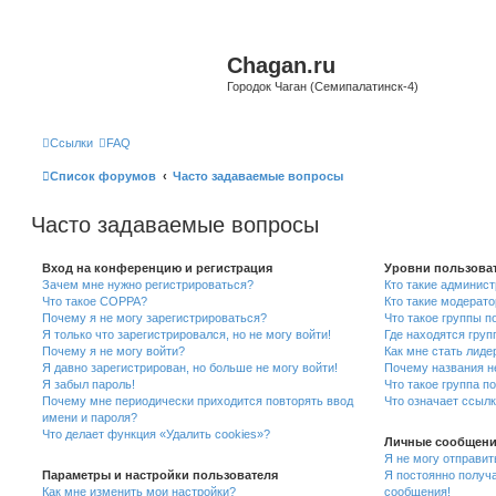
Chagan.ru
Городок Чаган (Семипалатинск-4)
Ссылки
FAQ
Список форумов
Часто задаваемые вопросы
Часто задаваемые вопросы
Вход на конференцию и регистрация
Уровни пользоват
Зачем мне нужно регистрироваться?
Кто такие админис
Что такое COPPA?
Кто такие модерат
Почему я не могу зарегистрироваться?
Что такое группы п
Я только что зарегистрировался, но не могу войти!
Где находятся груп
Почему я не могу войти?
Как мне стать лиде
Я давно зарегистрирован, но больше не могу войти!
Почему названия н
Я забыл пароль!
Что такое группа п
Почему мне периодически приходится повторять ввод
Что означает ссыл
имени и пароля?
Что делает функция «Удалить cookies»?
Личные сообщени
Я не могу отправи
Параметры и настройки пользователя
Я постоянно получ
Как мне изменить мои настройки?
сообщения!