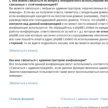
С кем можно связаться по вопросу некорректного использования и/
связанных с этой конференцией?
Вы можете связаться с любым из администраторов, перечисленных в 
команда». Если вы не получили ответа, свяжитесь с владельцем доме
если конференция находится на бесплатном домене (например, chat.ru, Yaho
руководством или техподдержкой данного домена. Учтите, что phpBB L
контроля над данной конференцией
и не может нести никакой ответст
конференция используется. Не обращайтесь к phpBB Limited по юриди
работы конференции, ответственности за неё и т. д.), которые
не отно
phpBB.com или которые частично относятся к программному обеспечен
всё-таки пошлёте email в адрес phpBB Limited об использовании дан
стороной
, то не ждите подробного письма, или вы можете вообще не п
Вернуться к началу
Как мне связаться с администратором конференции?
Все пользователи данной конференции могут использовать соответс
«Связаться с администрацией», если данная функция включена админ
Зарегистрированные пользователи также могут воспользоваться конт
команда».
Вернуться к началу
Список форумов
Связаться с администрацией
Удал
Создано на основе
phpBB
® Forum Software © phpBB