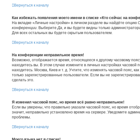
Вернуться к началу
Как избежать появления моего имени в списке «Кто сейчас на конф
На вкладке «Личные настройки» в личном разделе вы найдёте опцию
С
конференции
. Выберите
Да
, и вы будете видны только администратор
Для всех остальных вы будете скрытым пользователем.
Вернуться к началу
На конференции неправильное время!
Возможно, отображается время, относящееся к другому часовому поясу,
находитесь вы. В этом случае измените в личных настройках часовой по
находитесь: Москва, Киев и т. д. Учтите, что изменять часовой пояс, ка
только зарегистрированные пользователи. Если вы не зарегистрирова
сделать это.
Вернуться к началу
Я изменил часовой пояс, но время всё равно неправильное!
Если вы уверены, что правильно указали часовой пояс, но время отоб
значит, неправильно установлено время на сервере. Уведомите админ
проблемы.
Вернуться к началу
Моего языка нет в списке!