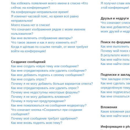
Как избежать появления моего имени в списке «Кто
Я получил спам или
сейчас на конференции»?
этой конференции!
На конференции неправильное время!
Я изменил часовой пояс, но время всё равно
Друзья и недруги
неправильное!
Что означают списк
Моего языка нет в списке!
Как мне добавлять/
Что означают изображения рядом с моим именем
моих друзей и недр
пользователя?
Как мне включить отображение аватары?
Поиск по форума
Что такое звание и как я могу изменить его?
Как мне выполнить
Когда я щёлкаю по ссылке «email», от меня требуют
Почему мой поиск н
войти на конференцию!
В результате моего
Как мне найти пол
Создание сообщений
Как мне найти сво
Как мне создать новую тему или сообщение?
Как мне отредактировать или удалить сообщение?
Подписки и закла
Как мне добавить подпись к своему сообщению?
Чем закладки отлич
Как мне создать опрос?
Как мне сделать за
Почему я не могу добавить больше вариантов ответа?
определённую тем
Как мне отредактировать или удалить опрос?
Как мне подписать
Почему мне недоступны некоторые форумы?
Как мне отказаться
Почему я не могу добавлять вложения?
Почему я получил предупреждение?
Как мне пожаловаться на сообщения модератору?
Вложения
Что означает кнопка «Сохранить» при создании
Какие вложения ра
сообщения?
Как мне найти мои
Почему моё сообщение требует одобрения?
Как мне вновь поднять мою тему?
Информация о p