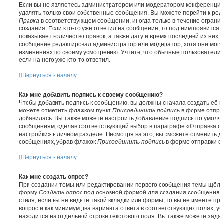
Если вы не являетесь администратором или модератором конференци
удалять только свои собственные сообщения. Вы можете перейти к ре
Правка
в соответствующем сообщении, иногда только в течение огран
создания. Если кто-то уже ответил на сообщение, то под ним появитс
показывает количество правок, а также дату и время последней из них
сообщение редактировал администратор или модератор, хотя они мог
изменениях по своему усмотрению. Учтите, что обычные пользователи
если на него уже кто-то ответил.
Вернуться к началу
Как мне добавить подпись к своему сообщению?
Чтобы добавить подпись к сообщению, вы должны сначала создать её 
можете отметить флажком пункт
Присоединить подпись
в форме отпр
добавилась. Вы также можете настроить добавление подписи по умол
сообщениям, сделав соответствующий выбор в параграфе «Отправка 
настройки» в личном разделе. Несмотря на это, вы сможете отменить
сообщениях, убрав флажок
Присоединить подпись
в форме отправки 
Вернуться к началу
Как мне создать опрос?
При создании темы или редактировании первого сообщения темы щёлк
форму
Создать опрос
под основной формой для создания сообщения,
стиля; если вы не видите такой вкладки или формы, то вы не имеете п
вопрос и как минимум два варианта ответа в соответствующих полях, 
находится на отдельной строке текстового поля. Вы также можете зад