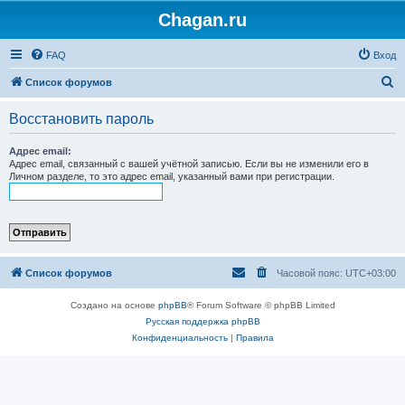
Chagan.ru
FAQ
Вход
П
Список форумов
о
Восстановить пароль
и
с
Адрес email:
Адрес email, связанный с вашей учётной записью. Если вы не изменили его в
к
Личном разделе, то это адрес email, указанный вами при регистрации.
Список форумов
Часовой пояс:
UTC+03:00
Создано на основе
phpBB
® Forum Software © phpBB Limited
Русская поддержка phpBB
Конфиденциальность
|
Правила