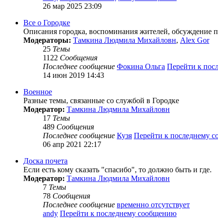
26 мар 2025 23:09
Все о Городке
Описания городка, воспоминания жителей, обсуждение пл
Модераторы:
Тамкина Людмила Михайловн
,
Alex Gor
25
Темы
1122
Сообщения
Последнее сообщение
Фокина Ольга
Перейти к пос
14 июн 2019 14:43
Военное
Разные темы, связанные со службой в Городке
Модератор:
Тамкина Людмила Михайловн
17
Темы
489
Сообщения
Последнее сообщение
Кузя
Перейти к последнему 
06 апр 2021 22:17
Доска почета
Если есть кому сказать "спасибо", то должно быть и где.
Модератор:
Тамкина Людмила Михайловн
7
Темы
78
Сообщения
Последнее сообщение
временно отсутствует
andy
Перейти к последнему сообщению