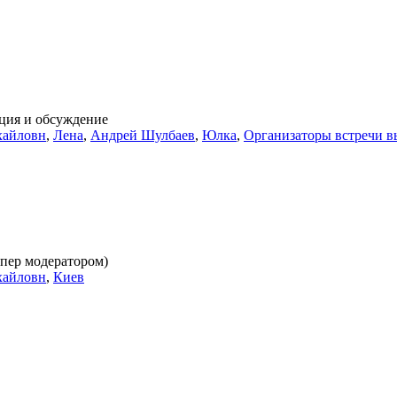
ция и обсуждение
хайловн
,
Лена
,
Андрей Шулбаев
,
Юлка
,
Организаторы встречи в
упер модератором)
хайловн
,
Киев