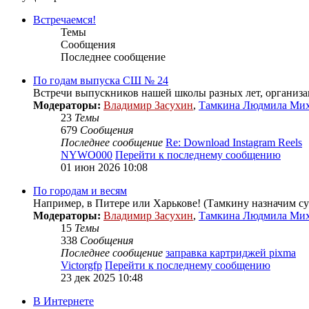
Встречаемся!
Темы
Сообщения
Последнее сообщение
По годам выпуска СШ № 24
Встречи выпускников нашей школы разных лет, организа
Модераторы:
Владимир Засухин
,
Тамкина Людмила Ми
23
Темы
679
Сообщения
Последнее сообщение
Re: Download Instagram Reels
NYWO000
Перейти к последнему сообщению
01 июн 2026 10:08
По городам и весям
Например, в Питере или Харькове! (Тамкину назначим с
Модераторы:
Владимир Засухин
,
Тамкина Людмила Ми
15
Темы
338
Сообщения
Последнее сообщение
заправка картриджей pixma
Victorgfp
Перейти к последнему сообщению
23 дек 2025 10:48
В Интернете