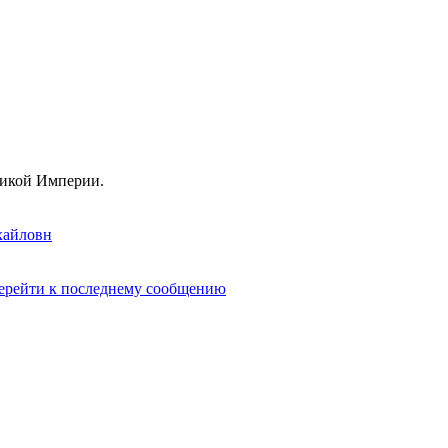
ликой Империи.
хайловн
ерейти к последнему сообщению