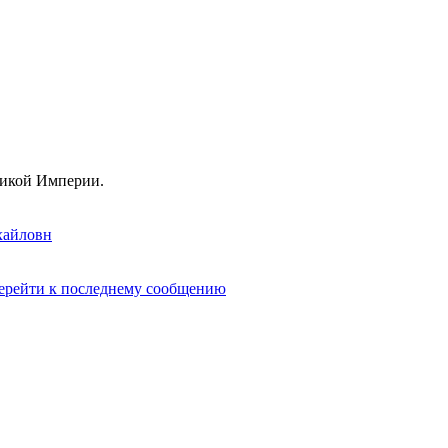
ликой Империи.
хайловн
ерейти к последнему сообщению