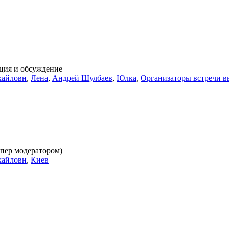
ция и обсуждение
хайловн
,
Лена
,
Андрей Шулбаев
,
Юлка
,
Организаторы встречи в
упер модератором)
хайловн
,
Киев