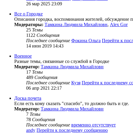
26 мар 2025 23:09
Все о Городке
Описания городка, воспоминания жителей, обсуждение пл
Модераторы:
Тамкина Людмила Михайловн
,
Alex Gor
25
Темы
1122
Сообщения
Последнее сообщение
Фокина Ольга
Перейти к пос
14 июн 2019 14:43
Военное
Разные темы, связанные со службой в Городке
Модератор:
Тамкина Людмила Михайловн
17
Темы
489
Сообщения
Последнее сообщение
Кузя
Перейти к последнему 
06 апр 2021 22:17
Доска почета
Если есть кому сказать "спасибо", то должно быть и где.
Модератор:
Тамкина Людмила Михайловн
7
Темы
78
Сообщения
Последнее сообщение
временно отсутствует
andy
Перейти к последнему сообщению