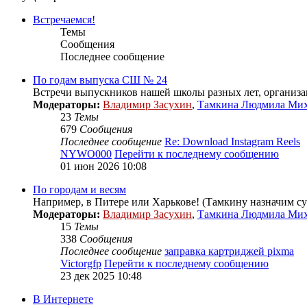
Встречаемся!
Темы
Сообщения
Последнее сообщение
По годам выпуска СШ № 24
Встречи выпускников нашей школы разных лет, организа
Модераторы:
Владимир Засухин
,
Тамкина Людмила Ми
23
Темы
679
Сообщения
Последнее сообщение
Re: Download Instagram Reels
NYWO000
Перейти к последнему сообщению
01 июн 2026 10:08
По городам и весям
Например, в Питере или Харькове! (Тамкину назначим с
Модераторы:
Владимир Засухин
,
Тамкина Людмила Ми
15
Темы
338
Сообщения
Последнее сообщение
заправка картриджей pixma
Victorgfp
Перейти к последнему сообщению
23 дек 2025 10:48
В Интернете