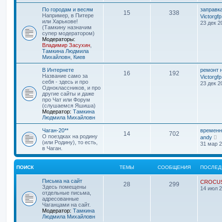
По городам и весям
заправк
15
338
Например, в Питере
Victorgfp
или Харькове!
23 дек 2
(Тамкину назначим
супер модератором)
Модераторы:
Владимир Засухин
,
Тамкина Людмила
Михайловн
,
Киев
В Интернете
ремонт 
16
192
Название само за
Victorgfp
себя - здесь и про
23 дек 2
Одноклассников, и про
другие сайты и даже
про Чат или Форум
(слушаемся Яшиша)
Модератор:
Тамкина
Людмила Михайловн
Чаган-20**
временн
14
702
П
О поездках на родину
andy
е
(или Родину), то есть,
31 мар 2
р
в Чаган.
е
й
т
ПОИСК
ТЕМЫ
СООБЩЕНИЯ
ПОСЛЕД
и
к
Письма на сайт
CROCU
п
28
299
Здесь помещены
14 июл 2
о
отдельные письма,
с
адресованные
л
Чаганцами на сайт.
е
Модератор:
Тамкина
д
Людмила Михайловн
н