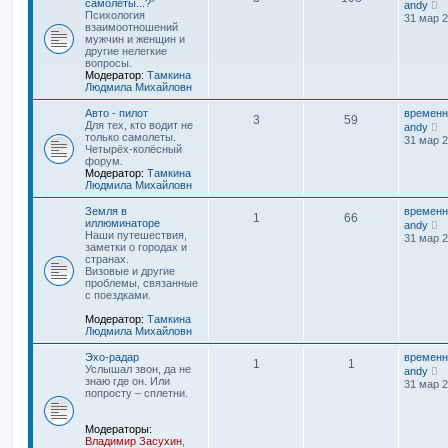
П
самолеты...?”
andy
е
Психология
31 мар 2
р
взаимоотношений
е
мужчин и женщин и
й
другие нелегкие
т
вопросы.
и
Модератор:
Тамкина
к
Людмила Михайловн
п
о
Авто - пилот
временн
3
59
с
П
Для тех, кто водит не
andy
л
е
только самолеты.
31 мар 2
е
р
Четырёх-колёсный
д
е
форум.
н
й
Модератор:
Тамкина
е
т
Людмила Михайловн
м
и
у
к
Земля в
временн
1
66
с
п
П
иллюминаторе
andy
о
о
е
Наши путешествия,
31 мар 2
о
с
р
заметки о городах и
б
л
е
странах.
щ
е
й
Визовые и другие
е
д
т
проблемы, связанные
н
н
и
с поездками.
и
е
к
ю
м
п
Модератор:
Тамкина
у
о
Людмила Михайловн
с
с
о
л
Эхо-радар
временн
1
1
о
е
П
Услышал звон, да не
andy
б
д
е
знаю где он. Или
31 мар 2
щ
н
р
попросту – сплетни.
е
е
е
н
м
й
и
у
т
Модераторы:
ю
с
и
Владимир Засухин
,