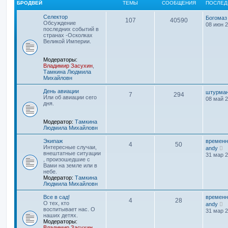
о
БРОДВЕЙ
ТЕМЫ
СООБЩЕНИЯ
ПОСЛЕД
с
л
Селектор
Богомаз
е
107
40590
Обсуждение
08 июн 2
д
последних событий в
н
странах -Осколках
е
Великой Империи.
м
у
с
Модераторы:
о
Владимир Засухин
,
о
Тамкина Людмила
б
Михайловн
щ
е
День авиации
штурма
н
7
294
Или об авиации сего
08 май 2
и
дня.
ю
Модератор:
Тамкина
Людмила Михайловн
Экипаж
временн
4
50
П
Интересные случаи,
andy
е
внештатные ситуации
31 мар 2
р
, произошедшие с
е
Вами на земле или в
й
небе.
т
Модератор:
Тамкина
и
Людмила Михайловн
к
п
Все в сад!
временн
4
28
о
П
О тех, кто
andy
с
е
воспитывает нас. О
31 мар 2
л
р
наших детях.
е
е
Модераторы:
д
й
Владимир Засухин
,