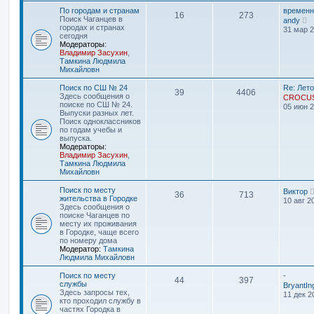
е
По городам и странам
временн
м
16
273
П
Поиск Чаганцев в
andy
у
е
городах и странах
31 мар 2
с
р
сегодня
о
е
Модераторы:
о
й
Владимир Засухин
,
б
т
Тамкина Людмила
щ
и
Михайловн
е
к
н
п
Поиск по СШ № 24
Re: Лето
и
39
4406
о
Здесь сообщения о
ю
CROCU
с
поиске по СШ № 24.
05 июн 2
л
Выпуски разных лет.
е
Поиск одноклассников
д
по годам учебы и
н
выпуска.
е
Модераторы:
м
Владимир Засухин
,
у
Тамкина Людмила
с
Михайловн
о
о
Поиск по месту
Виктор
36
713
б
жительства в Городке
10 авг 2
щ
Здесь сообщения о
е
поиске Чаганцев по
н
месту их проживания
и
в Городке, чаще всего
ю
по номеру дома
Модератор:
Тамкина
Людмила Михайловн
Поиск по месту
-
44
397
службы
BryantIn
Здесь запросы тех,
11 дек 2
кто проходил службу в
частях Городка в