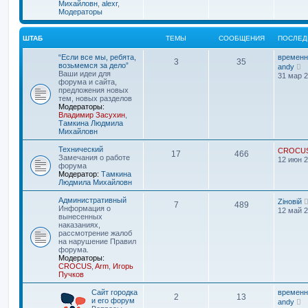
п
Михайловн
,
alexr
,
о
Модераторы
с
л
е
ШТАБ
ТЕМЫ
СООБЩЕНИЯ
ПОСЛЕД
д
н
“Если все мы, ребята,
временн
е
3
35
П
возьмемся за дело”
andy
м
е
Ваши идеи для
31 мар 2
у
р
форума и сайта,
с
е
предложения новых
о
й
тем, новых разделов
о
т
Модераторы:
б
и
Владимир Засухин
,
щ
к
Тамкина Людмила
е
п
Михайловн
н
о
и
с
Технический
CROCU
ю
17
466
л
Замечания о работе
12 июн 2
е
форума
д
Модератор:
Тамкина
н
Людмила Михайловн
е
м
Административный
Zіновій
7
489
у
Информация о
12 май 2
с
вынесенных
о
наказаниях,
о
рассмотрение жалоб
б
на нарушение Правил
щ
форума.
е
Модераторы:
н
CROCUS
,
Arm
,
Игорь
и
Пучков
ю
Сайт городка
временн
2
13
П
и его форум
andy
е