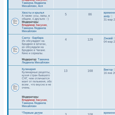
н
т
Тамкина Людмила
е
и
Михайловн
,
Ася
м
к
у
п
Хвосты и крылья
временн
5
86
с
о
П
А также: усы, лапы, в
andy
о
с
е
общем, о друзьях :-)
31 мар 2
о
л
р
Модераторы:
б
е
е
Владимир Засухин
,
щ
д
й
Тамкина Людмила
е
н
т
Михайловн
н
е
и
и
м
к
Санта - Барбара
Zіновій
ю
4
129
у
п
Их обсуждают на
04 мар 2
с
о
Бродвее в Штатах,
о
с
их обсуждали на
о
л
Бродвее в Чагане.
б
е
Кино и сериалы.
щ
д
е
н
Модератор:
Тамкина
н
е
Людмила Михайловн
и
м
ю
у
Кулинария
Виктор
13
168
с
Кулинарные рецепты,
16 янв 2
о
кухня стран бывшего
о
СНГ, чем отличается
б
мант от пельменя, обо
щ
всем , что вкусно и не
е
очень.
н
и
ю
Модераторы:
Владимир Засухин
,
Тамкина Людмила
Михайловн
“Первым делом
временн
3
108