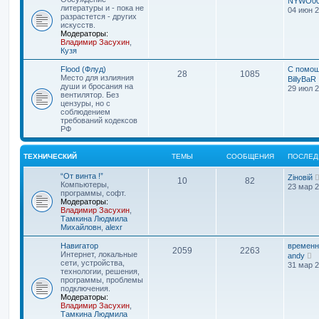
NYWO0
м
литературы и - пока не
04 июн 2
у
разрастется - других
с
искусств.
о
Модераторы:
о
Владимир Засухин
,
б
Кузя
щ
е
Flood (Флуд)
С помощ
н
28
1085
Место для излияния
BillyBaR
и
души и бросания на
29 июл 2
ю
вентилятор. Без
цензуры, но с
соблюдением
требований кодексов
РФ
ТЕХНИЧЕСКИЙ
ТЕМЫ
СООБЩЕНИЯ
ПОСЛЕД
“От винта !”
Zіновій
10
82
Компьютеры,
23 мар 2
программы, софт.
Модераторы:
Владимир Засухин
,
Тамкина Людмила
Михайловн
,
alexr
Навигатор
временн
2059
2263
П
Интернет, локальные
andy
е
сети, устройства,
31 мар 2
р
технологии, решения,
е
программы, проблемы
й
подключения.
т
Модераторы:
и
Владимир Засухин
,
к
Тамкина Людмила