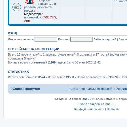
Вопросы,
31 мар 2
р
связанные с
е
реализацией сайта
й
городка
т
Модераторы:
и
andreworlov
,
CROCUS
,
к
Arm
п
о
с
ВХОД
л
е
Имя пользователя:
Пароль:
Забыли пароль?
|
Запо
д
н
е
КТО СЕЙЧАС НА КОНФЕРЕНЦИИ
м
Всего
18
посетителей :: 1 зарегистрированный, 0 скрытых и 17 гостей (основано 
у
с
последние 5 минут)
о
Больше всего посетителей (
1169
) здесь было 06 май 2026 11:42
о
б
щ
СТАТИСТИКА
е
Всего сообщений:
200524
• Всего тем:
119588
• Всего пользователей:
36270
• Нов
н
и
ю
Список форумов
Связаться с администрацией
Удалит
Создано на основе
phpBB
® Forum Software © phpBB
Русская поддержка phpBB
Конфиденциальность
|
Правила