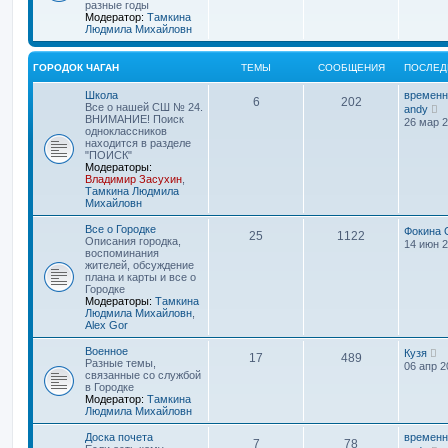
разные годы
Модератор:
Тамкина
Людмила Михайловн
ГОРОДОК ЧАГАН
ТЕМЫ
СООБЩЕНИЯ
ПОСЛЕД
Школа
временн
6
202
П
Все о нашей СШ № 24.
andy
е
ВНИМАНИЕ! Поиск
26 мар 2
р
одноклассников
е
находится в разделе
й
"ПОИСК"
т
Модераторы:
и
Владимир Засухин
,
к
Тамкина Людмила
п
Михайловн
о
с
Все о Городке
Фокина 
25
1122
л
Описания городка,
14 июн 2
е
воспоминания
д
жителей, обсуждение
н
плана и карты и все о
е
Городке
м
Модераторы:
Тамкина
у
Людмила Михайловн
,
с
Alex Gor
о
о
П
Военное
Кузя
17
489
б
е
Разные темы,
06 апр 2
щ
р
связанные со службой
е
е
в Городке
н
й
Модератор:
Тамкина
и
т
Людмила Михайловн
ю
и
к
Доска почета
временн
7
78
п
П