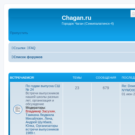
Chagan.ru
Городок Чаган (Семипалатинск-4)
Пропустить
Ссылки
FAQ
Список форумов
ВСТРЕЧАЕМСЯ!
ТЕМЫ
СООБЩЕНИЯ
ПОСЛЕД
По годам выпуска СШ
Re: Down
23
679
№ 24
NYWO0
Встречи выпускников
01 июн 2
нашей школы разных
лет, организация и
обсуждение
Модераторы:
Владимир Засухин
,
Тамкина Людмила
Михайловн
,
Лена
,
Андрей Шулбаев
,
Юлка
,
Организаторы
встречи выпускников
1989 г.