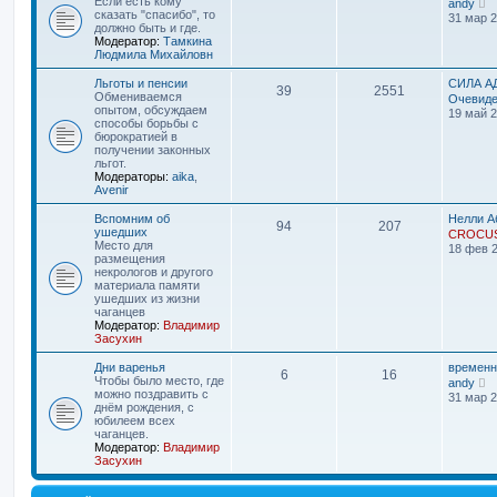
Если есть кому
andy
о
е
сказать "спасибо", то
31 мар 2
с
р
должно быть и где.
л
е
Модератор:
Тамкина
е
й
Людмила Михайловн
д
т
н
и
Льготы и пенсии
СИЛА А
39
2551
е
к
Обмениваемся
Очевид
м
п
опытом, обсуждаем
19 май 2
у
о
способы борьбы с
с
с
бюрократией в
о
л
получении законных
о
е
льгот.
б
д
Модераторы:
aika
,
щ
н
Avenir
е
е
н
м
Вспомним об
Нелли А
и
94
207
у
ушедших
CROCU
ю
с
Место для
18 фев 2
о
размещения
о
некрологов и другого
б
материала памяти
щ
ушедших из жизни
е
чаганцев
н
Модератор:
Владимир
и
Засухин
ю
Дни варенья
временн
6
16
П
Чтобы было место, где
andy
е
можно поздравить с
31 мар 2
р
днём рождения, с
е
юбилеем всех
й
чаганцев.
т
Модератор:
Владимир
и
Засухин
к
п