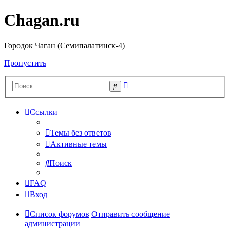
Chagan.ru
Городок Чаган (Семипалатинск-4)
Пропустить
Расширенный
Поиск
поиск
Ссылки
Темы без ответов
Активные темы
Поиск
FAQ
Вход
Список форумов
Отправить сообщение
администрации