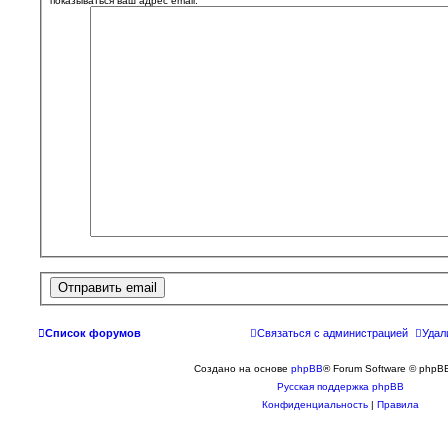
показываться ваш адрес email.
Список форумов
Связаться с администрацией
Удал
Создано на основе
phpBB
® Forum Software © phpBB
Русская поддержка phpBB
Конфиденциальность
|
Правила