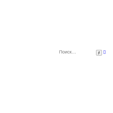
Ра
Поиск
пои