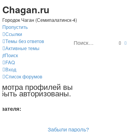
Chagan.ru
Городок Чаган (Семипалатинск-4)
Пропустить
Ссылки
Темы без ответов
Поис
Ра
Активные темы
Поиск
FAQ
Вход
Список форумов
смотра профилей вы
быть авторизованы.
ователя:
Забыли пароль?