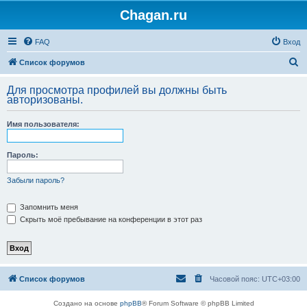
Chagan.ru
FAQ
Вход
П
Список форумов
о
Для просмотра профилей вы должны быть
и
авторизованы.
с
Имя пользователя:
к
Пароль:
Забыли пароль?
Запомнить меня
Скрыть моё пребывание на конференции в этот раз
Список форумов
Часовой пояс:
UTC+03:00
Создано на основе
phpBB
® Forum Software © phpBB Limited