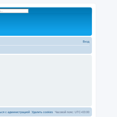
ренный поиск
Вход
П
о
и
с
к
ься с администрацией
Удалить cookies
Часовой пояс:
UTC+03:00