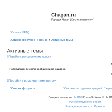
Chagan.ru
Городок Чаган (Семипалатинск-4)
Ссылки
FAQ
Список форумов
Поиск
Активные темы
Активные темы
Перейти к расширенному поиску
Подходящих тем или сообщений не найдено.
Перейти к расширенному поиску
Список форумов
Связаться с администрацией
Удал
Создано на основе
phpBB
® Forum Software © phpBB
Русская поддержка phpBB
Конфиденциальность
|
Правила