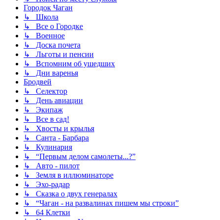
Городок Чаган
↳ Школа
↳ Все о Городке
↳ Военное
↳ Доска почета
↳ Льготы и пенсии
↳ Вспомним об ушедших
↳ Дни варенья
Бродвей
↳ Селектор
↳ День авиации
↳ Экипаж
↳ Все в сад!
↳ Хвосты и крылья
↳ Санта - Барбара
↳ Кулинария
↳ “Первым делом самолеты...?”
↳ Авто - пилот
↳ Земля в иллюминаторе
↳ Эхо-радар
↳ Сказка о двух генералах
↳ “Чаган - на развалинах пишем мы строки”
↳ 64 Клетки