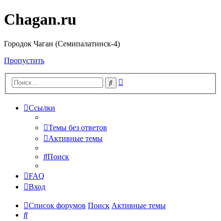
Chagan.ru
Городок Чаган (Семипалатинск-4)
Пропустить
Расширенный
Поиск
поиск
Ссылки
Темы без ответов
Активные темы
Поиск
FAQ
Вход
Список форумов
Поиск
Активные темы
Поиск