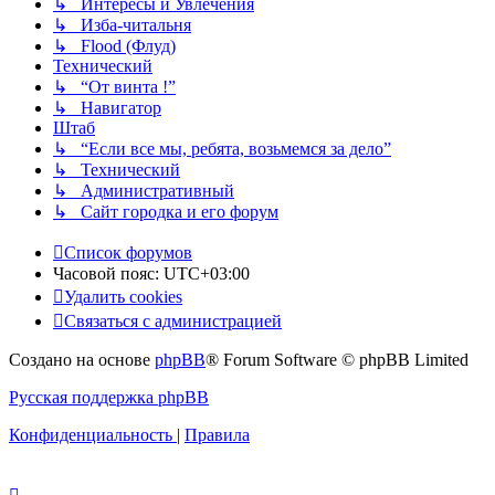
↳ Интересы и Увлечения
↳ Изба-читальня
↳ Flood (Флуд)
Технический
↳ “От винта !”
↳ Навигатор
Штаб
↳ “Если все мы, ребята, возьмемся за дело”
↳ Технический
↳ Административный
↳ Сайт городка и его форум
Список форумов
Часовой пояс:
UTC+03:00
Удалить cookies
Связаться с администрацией
Создано на основе
phpBB
® Forum Software © phpBB Limited
Русская поддержка phpBB
Конфиденциальность
|
Правила