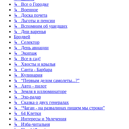
↳ Все о Городке
↳ Военное
↳ Доска почета
↳ Льготы и пенсии
↳ Вспомним об ушедших
↳ Дни варенья
Бродвей
↳ Селектор
↳ День авиации
↳ Экипаж
↳ Все в сад!
↳ Хвосты и крылья
↳ Санта - Барбара
↳ Кулинария
↳ “Первым делом самолеты...?”
↳ Авто - пилот
↳ Земля в иллюминаторе
↳ Эхо-радар
↳ Сказка о двух генералах
↳ “Чаган - на развалинах пишем мы строки”
↳ 64 Клетки
↳ Интересы и Увлечения
↳ Изба-читальня