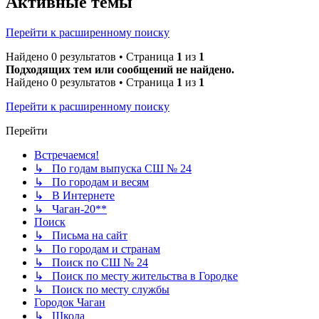
Активные темы
Перейти к расширенному поиску
Найдено 0 результатов • Страница
1
из
1
Подходящих тем или сообщений не найдено.
Найдено 0 результатов • Страница
1
из
1
Перейти к расширенному поиску
Перейти
Встречаемся!
↳ По годам выпуска СШ № 24
↳ По городам и весям
↳ В Интернете
↳ Чаган-20**
Поиск
↳ Письма на сайт
↳ По городам и странам
↳ Поиск по СШ № 24
↳ Поиск по месту жительства в Городке
↳ Поиск по месту службы
Городок Чаган
↳ Школа