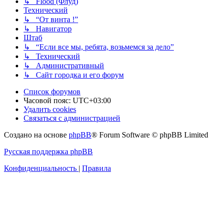
↳ Flood (Флуд)
Технический
↳ “От винта !”
↳ Навигатор
Штаб
↳ “Если все мы, ребята, возьмемся за дело”
↳ Технический
↳ Административный
↳ Сайт городка и его форум
Список форумов
Часовой пояс:
UTC+03:00
Удалить cookies
Связаться с администрацией
Создано на основе
phpBB
® Forum Software © phpBB Limited
Русская поддержка phpBB
Конфиденциальность
|
Правила