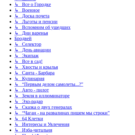
↳ Все о Городке
↳ Военное
↳ Доска почета
↳ Льготы и пенсии
↳ Вспомним об ушедших
↳ Дни варенья
Бродвей
↳ Селектор
↳ День авиации
↳ Экипаж
↳ Все в сад!
↳ Хвосты и крылья
↳ Санта - Барбара
↳ Кулинария
↳ “Первым делом самолеты...?”
↳ Авто - пилот
↳ Земля в иллюминаторе
↳ Эхо-радар
↳ Сказка о двух генералах
↳ “Чаган - на развалинах пишем мы строки”
↳ 64 Клетки
↳ Интересы и Увлечения
↳ Изба-читальня