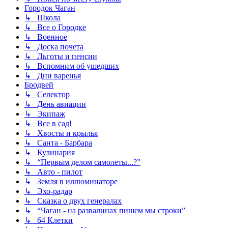
Городок Чаган
↳ Школа
↳ Все о Городке
↳ Военное
↳ Доска почета
↳ Льготы и пенсии
↳ Вспомним об ушедших
↳ Дни варенья
Бродвей
↳ Селектор
↳ День авиации
↳ Экипаж
↳ Все в сад!
↳ Хвосты и крылья
↳ Санта - Барбара
↳ Кулинария
↳ “Первым делом самолеты...?”
↳ Авто - пилот
↳ Земля в иллюминаторе
↳ Эхо-радар
↳ Сказка о двух генералах
↳ “Чаган - на развалинах пишем мы строки”
↳ 64 Клетки