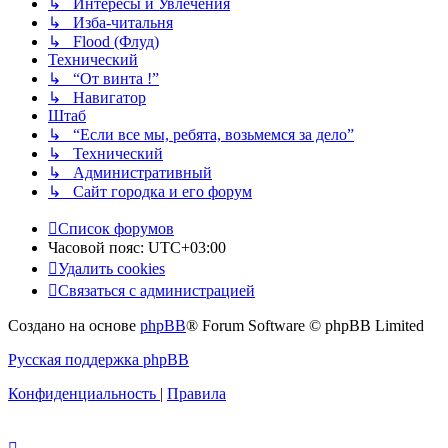
↳ Интересы и Увлечения
↳ Изба-читальня
↳ Flood (Флуд)
Технический
↳ “От винта !”
↳ Навигатор
Штаб
↳ “Если все мы, ребята, возьмемся за дело”
↳ Технический
↳ Административный
↳ Сайт городка и его форум
Список форумов
Часовой пояс:
UTC+03:00
Удалить cookies
Связаться с администрацией
Создано на основе
phpBB
® Forum Software © phpBB Limited
Русская поддержка phpBB
Конфиденциальность
|
Правила