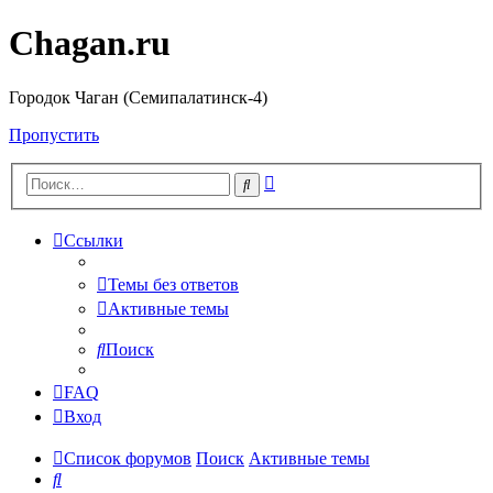
Chagan.ru
Городок Чаган (Семипалатинск-4)
Пропустить
Расширенный
Поиск
поиск
Ссылки
Темы без ответов
Активные темы
Поиск
FAQ
Вход
Список форумов
Поиск
Активные темы
Поиск