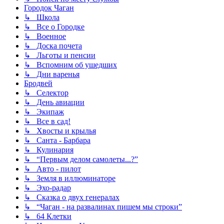
Городок Чаган
↳ Школа
↳ Все о Городке
↳ Военное
↳ Доска почета
↳ Льготы и пенсии
↳ Вспомним об ушедших
↳ Дни варенья
Бродвей
↳ Селектор
↳ День авиации
↳ Экипаж
↳ Все в сад!
↳ Хвосты и крылья
↳ Санта - Барбара
↳ Кулинария
↳ “Первым делом самолеты...?”
↳ Авто - пилот
↳ Земля в иллюминаторе
↳ Эхо-радар
↳ Сказка о двух генералах
↳ “Чаган - на развалинах пишем мы строки”
↳ 64 Клетки