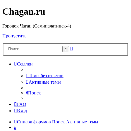
Chagan.ru
Городок Чаган (Семипалатинск-4)
Пропустить
Расширенный
Поиск
поиск
Ссылки
Темы без ответов
Активные темы
Поиск
FAQ
Вход
Список форумов
Поиск
Активные темы
Поиск