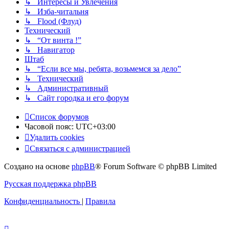
↳ Интересы и Увлечения
↳ Изба-читальня
↳ Flood (Флуд)
Технический
↳ “От винта !”
↳ Навигатор
Штаб
↳ “Если все мы, ребята, возьмемся за дело”
↳ Технический
↳ Административный
↳ Сайт городка и его форум
Список форумов
Часовой пояс:
UTC+03:00
Удалить cookies
Связаться с администрацией
Создано на основе
phpBB
® Forum Software © phpBB Limited
Русская поддержка phpBB
Конфиденциальность
|
Правила