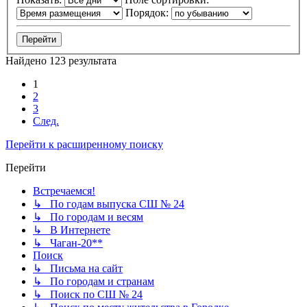
Порядок:
Найдено 123 результата
1
2
3
След.
Перейти к расширенному поиску
Перейти
Встречаемся!
↳ По годам выпуска СШ № 24
↳ По городам и весям
↳ В Интернете
↳ Чаган-20**
Поиск
↳ Письма на сайт
↳ По городам и странам
↳ Поиск по СШ № 24