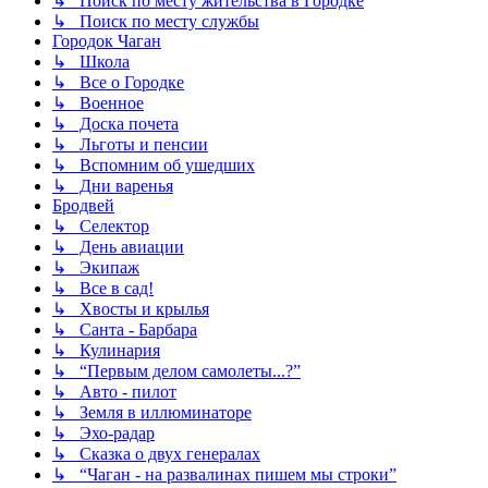
↳ Поиск по месту жительства в Городке
↳ Поиск по месту службы
Городок Чаган
↳ Школа
↳ Все о Городке
↳ Военное
↳ Доска почета
↳ Льготы и пенсии
↳ Вспомним об ушедших
↳ Дни варенья
Бродвей
↳ Селектор
↳ День авиации
↳ Экипаж
↳ Все в сад!
↳ Хвосты и крылья
↳ Санта - Барбара
↳ Кулинария
↳ “Первым делом самолеты...?”
↳ Авто - пилот
↳ Земля в иллюминаторе
↳ Эхо-радар
↳ Сказка о двух генералах
↳ “Чаган - на развалинах пишем мы строки”