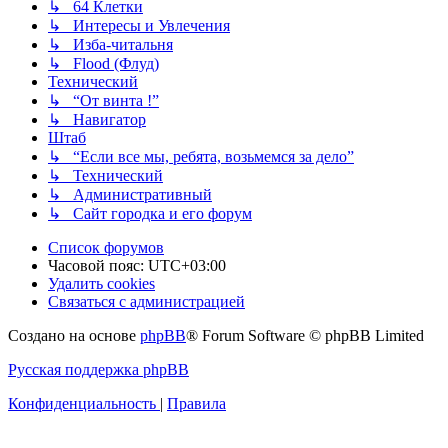
↳ 64 Клетки
↳ Интересы и Увлечения
↳ Изба-читальня
↳ Flood (Флуд)
Технический
↳ “От винта !”
↳ Навигатор
Штаб
↳ “Если все мы, ребята, возьмемся за дело”
↳ Технический
↳ Административный
↳ Сайт городка и его форум
Список форумов
Часовой пояс:
UTC+03:00
Удалить cookies
Связаться с администрацией
Создано на основе
phpBB
® Forum Software © phpBB Limited
Русская поддержка phpBB
Конфиденциальность
|
Правила