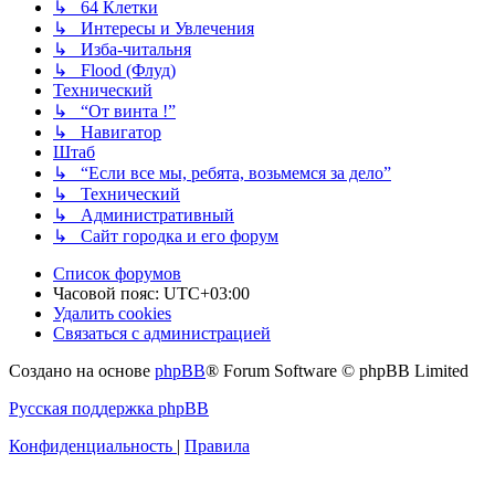
↳ 64 Клетки
↳ Интересы и Увлечения
↳ Изба-читальня
↳ Flood (Флуд)
Технический
↳ “От винта !”
↳ Навигатор
Штаб
↳ “Если все мы, ребята, возьмемся за дело”
↳ Технический
↳ Административный
↳ Сайт городка и его форум
Список форумов
Часовой пояс:
UTC+03:00
Удалить cookies
Связаться с администрацией
Создано на основе
phpBB
® Forum Software © phpBB Limited
Русская поддержка phpBB
Конфиденциальность
|
Правила