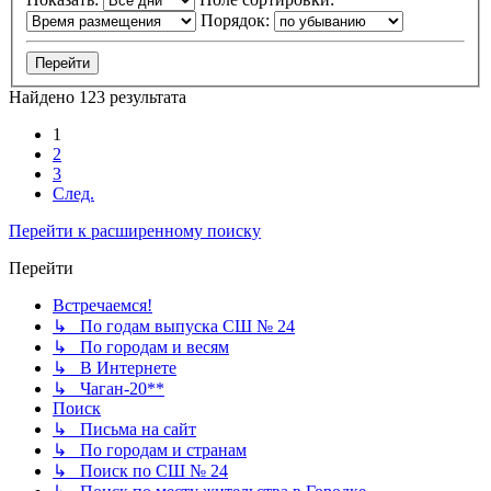
Порядок:
Найдено 123 результата
1
2
3
След.
Перейти к расширенному поиску
Перейти
Встречаемся!
↳ По годам выпуска СШ № 24
↳ По городам и весям
↳ В Интернете
↳ Чаган-20**
Поиск
↳ Письма на сайт
↳ По городам и странам
↳ Поиск по СШ № 24