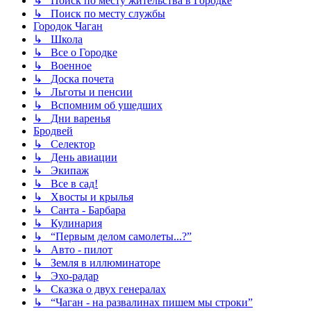
↳ Поиск по месту жительства в Городке
↳ Поиск по месту службы
Городок Чаган
↳ Школа
↳ Все о Городке
↳ Военное
↳ Доска почета
↳ Льготы и пенсии
↳ Вспомним об ушедших
↳ Дни варенья
Бродвей
↳ Селектор
↳ День авиации
↳ Экипаж
↳ Все в сад!
↳ Хвосты и крылья
↳ Санта - Барбара
↳ Кулинария
↳ “Первым делом самолеты...?”
↳ Авто - пилот
↳ Земля в иллюминаторе
↳ Эхо-радар
↳ Сказка о двух генералах
↳ “Чаган - на развалинах пишем мы строки”