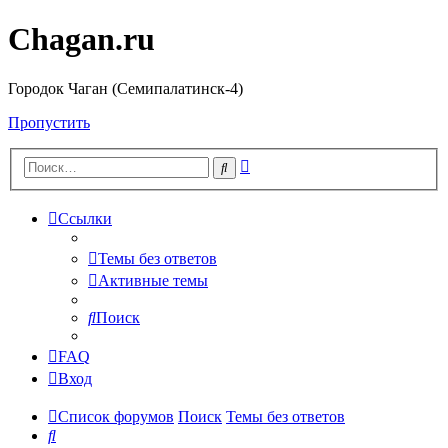
Chagan.ru
Городок Чаган (Семипалатинск-4)
Пропустить
Расширенный
Поиск
поиск
Ссылки
Темы без ответов
Активные темы
Поиск
FAQ
Вход
Список форумов
Поиск
Темы без ответов
Поиск