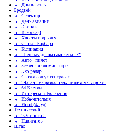
↳ Дни варенья
Бродвей
↳ Селектор
↳ День авиации
↳ Экипаж
↳ Все в сад!
↳ Хвосты и крылья
↳ Санта - Барбара
↳ Кулинария
↳ “Первым делом самолеты...?”
↳ Авто - пилот
↳ Земля в иллюминаторе
↳ Эхо-радар
↳ Сказка о двух генералах
↳ “Чаган - на развалинах пишем мы строки”
↳ 64 Клетки
↳ Интересы и Увлечения
↳ Изба-читальня
↳ Flood (Флуд)
Технический
↳ “От винта !”
↳ Навигатор
Штаб