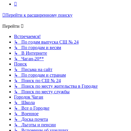
След.
Перейти к расширенному поиску
Перейти
Встречаемся!
↳ По годам выпуска СШ № 24
↳ По городам и весям
↳ В Интернете
↳ Чаган-20**
Поиск
↳ Письма на сайт
↳ По городам и странам
↳ Поиск по СШ № 24
↳ Поиск по месту жительства в Городке
↳ Поиск по месту службы
Городок Чаган
↳ Школа
↳ Все о Городке
↳ Военное
↳ Доска почета
↳ Льготы и пенсии
↳ Вспомним об ушедших