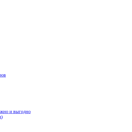
ров
ёжно и выгодно
д)