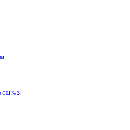
ям
ка СШ № 24