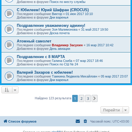
Добавлено в форуме
Поиск по месту службы
С Юбилеем! Юрий Шафран (CROCUS)
Последнее сообщение
Виктор
«
01 июн 2017 10:10
Добавлено в форуме
Дни варенья
Поздравление уважаемому админу!
Последнее сообщение
Зоя Малимонова
«
31 май 2017 19:50
Добавлено в форуме
Доска почета
Атомный самолет
Последнее сообщение
Владимир Засухин
«
16 мар 2017 10:42
Добавлено в форуме
День авиации
Поздравление с 8 МАРТА
Последнее сообщение
Галина Скиба
«
07 мар 2017 18:46
Добавлено в форуме
Поиск по СШ № 24
Валерий Захаров с юбилеем!
Последнее сообщение
Тамкина Людмила Михайловн
«
05 мар 2017 23:07
Добавлено в форуме
Дни варенья
1
2
3
След.
Найдено 123 результата
Перейти
Список форумов
Часовой пояс:
UTC+03:00
Создано на основе
phpBB
® Forum Software © phpBB Limited