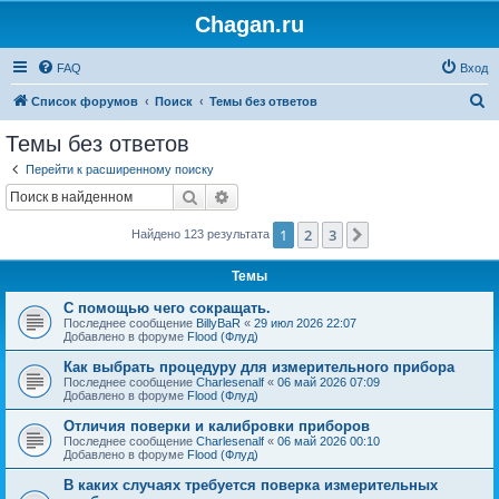
Chagan.ru
FAQ
Вход
П
Список форумов
Поиск
Темы без ответов
о
Темы без ответов
и
Перейти к расширенному поиску
с
Поиск
Расширенный поиск
к
1
2
3
След.
Найдено 123 результата
Темы
С помощью чего сокращать.
Последнее сообщение
BillyBaR
«
29 июл 2026 22:07
Добавлено в форуме
Flood (Флуд)
Как выбрать процедуру для измерительного прибора
Последнее сообщение
Charlesenalf
«
06 май 2026 07:09
Добавлено в форуме
Flood (Флуд)
Отличия поверки и калибровки приборов
Последнее сообщение
Charlesenalf
«
06 май 2026 00:10
Добавлено в форуме
Flood (Флуд)
В каких случаях требуется поверка измерительных