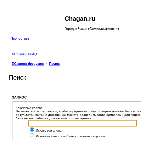
Chagan.ru
Городок Чаган (Семипалатинск-4)
Пропустить
Ссылки
FAQ
Список форумов
Поиск
Поиск
ЗАПРОС
Ключевые слова:
Вы можете использовать
+
, чтобы определить слова, которые должны быть в рез
результатах быть не должно. Вы можете разделить слова символом
|
для поиска
*
в качестве шаблона для частичного совпадения.
Искать все слова
Искать любое слово/поиск с языком запросов