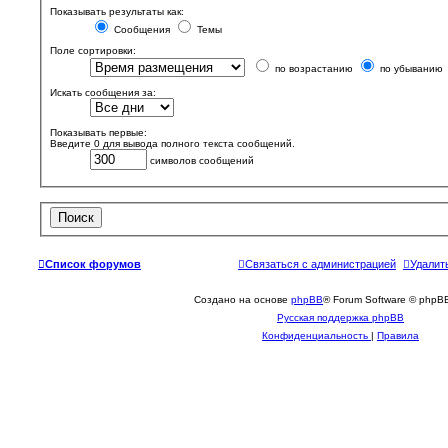
Показывать результаты как:
Сообщения
Темы
Поле сортировки:
по возрастанию
по убыванию
Искать сообщения за:
Показывать первые:
Введите 0 для вывода полного текста сообщений.
символов сообщений
Список форумов
Связаться с администрацией
Удалит
Создано на основе
phpBB
® Forum Software © phpBB
Русская поддержка phpBB
Конфиденциальность
|
Правила