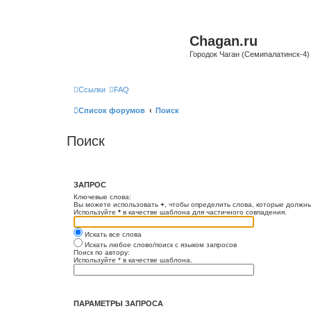
Chagan.ru
Городок Чаган (Семипалатинск-4)
Ссылки
FAQ
Список форумов
Поиск
Поиск
ЗАПРОС
Ключевые слова:
Вы можете использовать
+
, чтобы определить слова, которые должны
Используйте
*
в качестве шаблона для частичного совпадения.
Искать все слова
Искать любое слово/поиск с языком запросов
Поиск по автору:
Используйте * в качестве шаблона.
ПАРАМЕТРЫ ЗАПРОСА