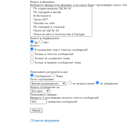
Искать в форумах:
Выберите форум или форумы, в которых будет произведён поиск. По
Искать в подфорумах:
Да
Нет
Искать:
В названиях тем и текстах сообщений
Только в текстах сообщений
Только по названию темы
Только в первом сообщении темы
Показывать результаты как:
Сообщения
Темы
Поле сортировки:
по возрастанию
по убыванию
Искать сообщения за:
Показывать первые:
Введите 0 для вывода полного текста сообщений.
символов сообщений
Список форумов