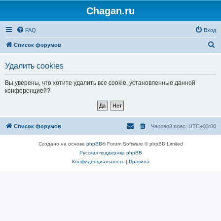
Chagan.ru
FAQ
Вход
П
Список форумов
о
Удалить cookies
и
с
Вы уверены, что хотите удалить все cookie, установленные данной
конференцией?
к
Список форумов
Часовой пояс:
UTC+03:00
Создано на основе
phpBB
® Forum Software © phpBB Limited
Русская поддержка phpBB
Конфиденциальность
|
Правила