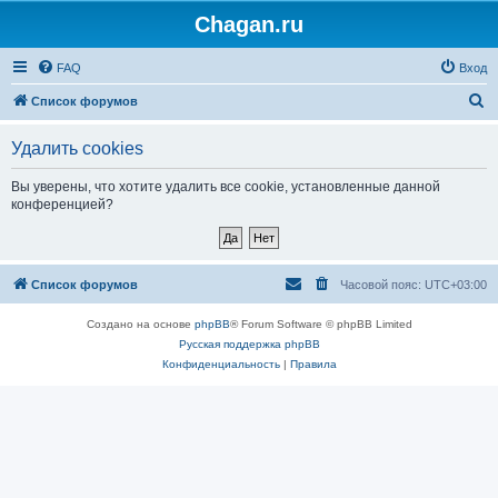
Chagan.ru
FAQ
Вход
П
Список форумов
о
Удалить cookies
и
с
Вы уверены, что хотите удалить все cookie, установленные данной
конференцией?
к
Список форумов
Часовой пояс:
UTC+03:00
Создано на основе
phpBB
® Forum Software © phpBB Limited
Русская поддержка phpBB
Конфиденциальность
|
Правила