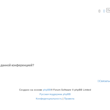
Поис
Ра
ые данной конференцией?
Связать
Создано на основе
phpBB
® Forum Software © phpBB Limited
Русская поддержка phpBB
Конфиденциальность
|
Правила