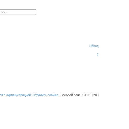
к
сширенный поиск
Вход
П
о
и
с
к
ся с администрацией
Удалить cookies
Часовой пояс:
UTC+03:00