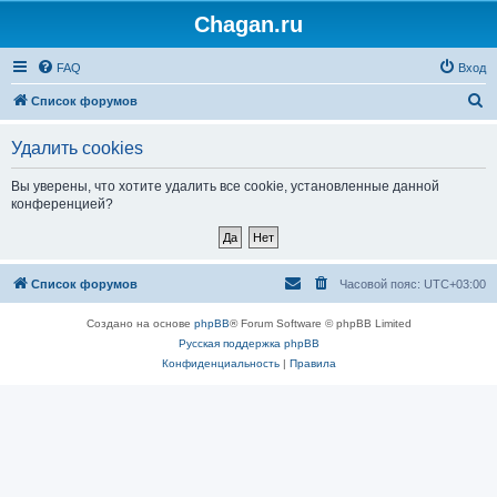
Chagan.ru
FAQ
Вход
П
Список форумов
о
Удалить cookies
и
с
Вы уверены, что хотите удалить все cookie, установленные данной
конференцией?
к
Список форумов
Часовой пояс:
UTC+03:00
Создано на основе
phpBB
® Forum Software © phpBB Limited
Русская поддержка phpBB
Конфиденциальность
|
Правила