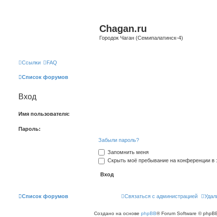
Chagan.ru
Городок Чаган (Семипалатинск-4)
Ссылки
FAQ
Список форумов
Вход
Имя пользователя:
Пароль:
Забыли пароль?
Запомнить меня
Скрыть моё пребывание на конференции в э
Список форумов
Связаться с администрацией
Удал
Создано на основе
phpBB
® Forum Software © phpBB