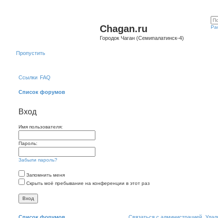
Chagan.ru
Ра
Городок Чаган (Семипалатинск-4)
Пропустить
Ссылки
FAQ
Список форумов
Вход
Имя пользователя:
Пароль:
Забыли пароль?
Запомнить меня
Скрыть моё пребывание на конференции в этот раз
Список форумов
Связаться с администрацией
Удал