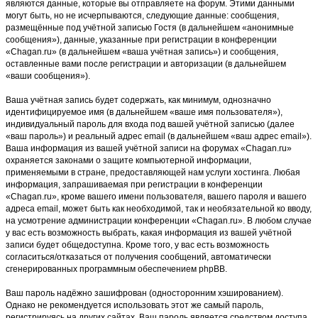
являются данные, которые вы отправляете на форум. Этими данными
могут быть, но не исчерпываются, следующие данные: сообщения,
размещённые под учётной записью Гостя (в дальнейшем «анонимные
сообщения»), данные, указанные при регистрации в конференции
«Chagan.ru» (в дальнейшем «ваша учётная запись») и сообщения,
оставленные вами после регистрации и авторизации (в дальнейшем
«ваши сообщения»).
Ваша учётная запись будет содержать, как минимум, однозначно
идентифицируемое имя (в дальнейшем «ваше имя пользователя»),
индивидуальный пароль для входа под вашей учётной записью (далее
«ваш пароль») и реальный адрес email (в дальнейшем «ваш адрес email»).
Ваша информация из вашей учётной записи на форумах «Chagan.ru»
охраняется законами о защите компьютерной информации,
применяемыми в стране, предоставляющей нам услуги хостинга. Любая
информация, запрашиваемая при регистрации в конференции
«Chagan.ru», кроме вашего имени пользователя, вашего пароля и вашего
адреса email, может быть как необходимой, так и необязательной ко вводу,
на усмотрение администрации конференции «Chagan.ru». В любом случае
у вас есть возможность выбрать, какая информация из вашей учётной
записи будет общедоступна. Кроме того, у вас есть возможность
согласиться/отказаться от получения сообщений, автоматически
сгенерированных программным обеспечением phpBB.
Ваш пароль надёжно зашифрован (односторонним хэшированием).
Однако не рекомендуется использовать этот же самый пароль,
регистрируясь на других сайтах. Ваш пароль является средством доступа