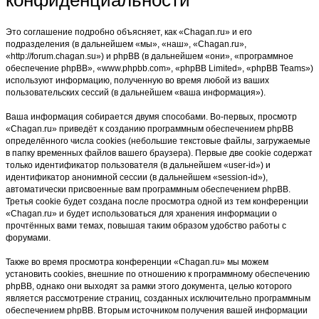
Это соглашение подробно объясняет, как «Chagan.ru» и его
подразделения (в дальнейшем «мы», «наш», «Chagan.ru»,
«http://forum.chagan.su») и phpBB (в дальнейшем «они», «программное
обеспечение phpBB», «www.phpbb.com», «phpBB Limited», «phpBB Teams»)
используют информацию, полученную во время любой из ваших
пользовательских сессий (в дальнейшем «ваша информация»).
Ваша информация собирается двумя способами. Во-первых, просмотр
«Chagan.ru» приведёт к созданию программным обеспечением phpBB
определённого числа cookies (небольшие текстовые файлы, загружаемые
в папку временных файлов вашего браузера). Первые две cookie содержат
только идентификатор пользователя (в дальнейшем «user-id») и
идентификатор анонимной сессии (в дальнейшем «session-id»),
автоматически присвоенные вам программным обеспечением phpBB.
Третья cookie будет создана после просмотра одной из тем конференции
«Chagan.ru» и будет использоваться для хранения информации о
прочтённых вами темах, повышая таким образом удобство работы с
форумами.
Также во время просмотра конференции «Chagan.ru» мы можем
установить cookies, внешние по отношению к программному обеспечению
phpBB, однако они выходят за рамки этого документа, целью которого
является рассмотрение страниц, созданных исключительно программным
обеспечением phpBB. Вторым источником получения вашей информации