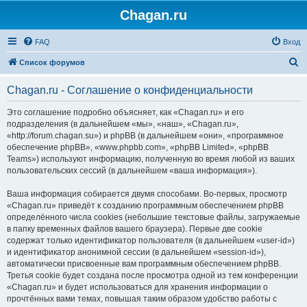
Chagan.ru
FAQ
Вход
П
Список форумов
о
Chagan.ru - Соглашение о конфиденциальности
и
с
Это соглашение подробно объясняет, как «Chagan.ru» и его
подразделения (в дальнейшем «мы», «наш», «Chagan.ru»,
к
«http://forum.chagan.su») и phpBB (в дальнейшем «они», «программное
обеспечение phpBB», «www.phpbb.com», «phpBB Limited», «phpBB
Teams») используют информацию, полученную во время любой из ваших
пользовательских сессий (в дальнейшем «ваша информация»).
Ваша информация собирается двумя способами. Во-первых, просмотр
«Chagan.ru» приведёт к созданию программным обеспечением phpBB
определённого числа cookies (небольшие текстовые файлы, загружаемые
в папку временных файлов вашего браузера). Первые две cookie
содержат только идентификатор пользователя (в дальнейшем «user-id»)
и идентификатор анонимной сессии (в дальнейшем «session-id»),
автоматически присвоенные вам программным обеспечением phpBB.
Третья cookie будет создана после просмотра одной из тем конференции
«Chagan.ru» и будет использоваться для хранения информации о
прочтённых вами темах, повышая таким образом удобство работы с