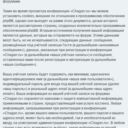
форумами.
Также во время просмотра конференции «Chagan.ru» мы можем
установить cookies, внешние по отношению к программному обеспечению
phpBB, однако они выходят за рамки этого документа, целью которого
является рассмотрение страниц, созданных исключительно программным
обеспечением phpBB. Вторым источником получения вашей информации
являются данные, которые вы отправляете на форум. Этими данными
могут быть, но не исчерпываются, следующие данные: сообщения,
размещённые под учётной записью Гостя (в дальнейшем «анонимные
сообщения»), данные, указанные при регистрации в конференции
«Chagan.ru» (в дальнейшем «ваша учётная запись») и сообщения,
оставленные вами после регистрации и авторизации (в дальнейшем
«ваши сообщения»).
Ваша учётная запись будет содержать, как минимум, однозначно
идентифицируемое имя (в дальнейшем «ваше имя пользователя»),
индивидуальный пароль для входа под вашей учётной записью (далее
«ваш пароль») и реальный адрес email (в дальнейшем «ваш адрес
email»). Ваша информация из вашей учётной записи на форумах
«Chagan.ru» охраняется законами о защите компьютерной информации,
применяемыми в стране, предоставляющей нам услуги хостинга. Любая
информация, запрашиваемая при регистрации в конференции
«Chagan.ru», кроме вашего имени пользователя, вашего пароля и вашего
адреса email, может быть как необходимой, так и необязательной ко
вводу, на усмотрение администрации конференции «Chagan.ru». В любом
случае у вас есть возможность выбрать, какая информация из вашей