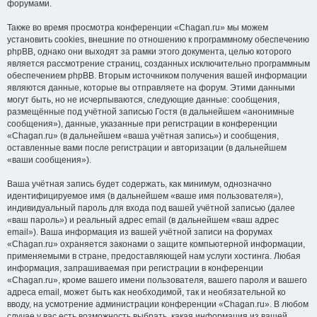
форумами.
Также во время просмотра конференции «Chagan.ru» мы можем
установить cookies, внешние по отношению к программному обеспечению
phpBB, однако они выходят за рамки этого документа, целью которого
является рассмотрение страниц, созданных исключительно программным
обеспечением phpBB. Вторым источником получения вашей информации
являются данные, которые вы отправляете на форум. Этими данными
могут быть, но не исчерпываются, следующие данные: сообщения,
размещённые под учётной записью Гостя (в дальнейшем «анонимные
сообщения»), данные, указанные при регистрации в конференции
«Chagan.ru» (в дальнейшем «ваша учётная запись») и сообщения,
оставленные вами после регистрации и авторизации (в дальнейшем
«ваши сообщения»).
Ваша учётная запись будет содержать, как минимум, однозначно
идентифицируемое имя (в дальнейшем «ваше имя пользователя»),
индивидуальный пароль для входа под вашей учётной записью (далее
«ваш пароль») и реальный адрес email (в дальнейшем «ваш адрес
email»). Ваша информация из вашей учётной записи на форумах
«Chagan.ru» охраняется законами о защите компьютерной информации,
применяемыми в стране, предоставляющей нам услуги хостинга. Любая
информация, запрашиваемая при регистрации в конференции
«Chagan.ru», кроме вашего имени пользователя, вашего пароля и вашего
адреса email, может быть как необходимой, так и необязательной ко
вводу, на усмотрение администрации конференции «Chagan.ru». В любом
случае у вас есть возможность выбрать, какая информация из вашей