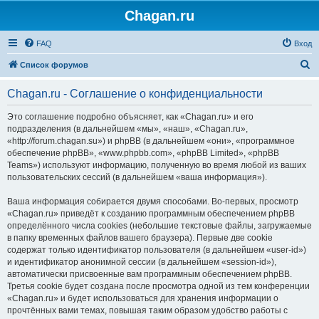
Chagan.ru
FAQ
Вход
П
Список форумов
о
Chagan.ru - Соглашение о конфиденциальности
и
с
Это соглашение подробно объясняет, как «Chagan.ru» и его
подразделения (в дальнейшем «мы», «наш», «Chagan.ru»,
к
«http://forum.chagan.su») и phpBB (в дальнейшем «они», «программное
обеспечение phpBB», «www.phpbb.com», «phpBB Limited», «phpBB
Teams») используют информацию, полученную во время любой из ваших
пользовательских сессий (в дальнейшем «ваша информация»).
Ваша информация собирается двумя способами. Во-первых, просмотр
«Chagan.ru» приведёт к созданию программным обеспечением phpBB
определённого числа cookies (небольшие текстовые файлы, загружаемые
в папку временных файлов вашего браузера). Первые две cookie
содержат только идентификатор пользователя (в дальнейшем «user-id»)
и идентификатор анонимной сессии (в дальнейшем «session-id»),
автоматически присвоенные вам программным обеспечением phpBB.
Третья cookie будет создана после просмотра одной из тем конференции
«Chagan.ru» и будет использоваться для хранения информации о
прочтённых вами темах, повышая таким образом удобство работы с