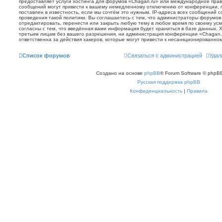
предоставляет услуги хостинга для форумов «Chagan.ru» или международное прав
сообщений могут привести к вашему немедленному отключению от конференции, 
поставлен в известность, если мы сочтём это нужным. IP-адреса всех сообщений 
проведения такой политики. Вы соглашаетесь с тем, что администраторы форумов
отредактировать, перенести или закрыть любую тему в любое время по своему усм
согласны с тем, что введённая вами информация будет храниться в базе данных. 
третьим лицам без вашего разрешения, ни администрация конференции «Chagan.r
ответственна за действия хакеров, которые могут привести к несанкционированном
Список форумов
Связаться с администрацией
Удал
Создано на основе
phpBB
® Forum Software © phpBB
Русская поддержка phpBB
Конфиденциальность
|
Правила