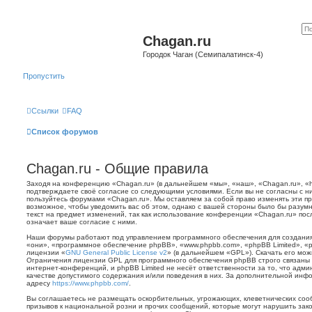
Chagan.ru
Городок Чаган (Семипалатинск-4)
Пропустить
Ссылки
FAQ
Список форумов
Chagan.ru - Общие правила
Заходя на конференцию «Chagan.ru» (в дальнейшем «мы», «наш», «Chagan.ru», «htt
подтверждаете своё согласие со следующими условиями. Если вы не согласны с ни
пользуйтесь форумами «Chagan.ru». Мы оставляем за собой право изменять эти п
возможное, чтобы уведомить вас об этом, однако с вашей стороны было бы разум
текст на предмет изменений, так как использование конференции «Chagan.ru» по
означает ваше согласие с ними.
Наши форумы работают под управлением программного обеспечения для создани
«они», «программное обеспечение phpBB», «www.phpbb.com», «phpBB Limited», «
лицензии «
GNU General Public License v2
» (в дальнейшем «GPL»). Скачать его мо
Ограничения лицензии GPL для программного обеспечения phpBB строго связаны 
интернет-конференций, и phpBB Limited не несёт ответственности за то, что адм
качестве допустимого содержания и/или поведения в них. За дополнительной ин
адресу
https://www.phpbb.com/
.
Вы соглашаетесь не размещать оскорбительных, угрожающих, клеветнических со
призывов к национальной розни и прочих сообщений, которые могут нарушить зак