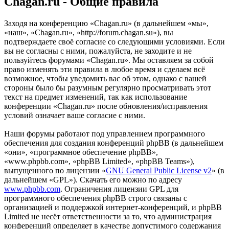
Chagan.ru - Общие правила
Заходя на конференцию «Chagan.ru» (в дальнейшем «мы»,
«наш», «Chagan.ru», «http://forum.chagan.su»), вы
подтверждаете своё согласие со следующими условиями. Если
вы не согласны с ними, пожалуйста, не заходите и не
пользуйтесь форумами «Chagan.ru». Мы оставляем за собой
право изменять эти правила в любое время и сделаем всё
возможное, чтобы уведомить вас об этом, однако с вашей
стороны было бы разумным регулярно просматривать этот
текст на предмет изменений, так как использование
конференции «Chagan.ru» после обновления/исправления
условий означает ваше согласие с ними.
Наши форумы работают под управлением программного
обеспечения для создания конференций phpBB (в дальнейшем
«они», «программное обеспечение phpBB»,
«www.phpbb.com», «phpBB Limited», «phpBB Teams»),
выпущенного по лицензии «
GNU General Public License v2
» (в
дальнейшем «GPL»). Скачать его можно по адресу
www.phpbb.com
. Ограничения лицензии GPL для
программного обеспечения phpBB строго связаны с
организацией и поддержкой интернет-конференций, и phpBB
Limited не несёт ответственности за то, что администрация
конференций определяет в качестве допустимого содержания