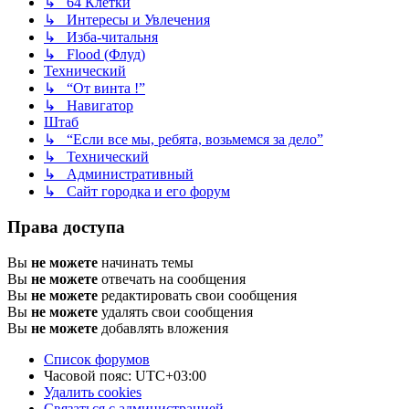
↳ 64 Клетки
↳ Интересы и Увлечения
↳ Изба-читальня
↳ Flood (Флуд)
Технический
↳ “От винта !”
↳ Навигатор
Штаб
↳ “Если все мы, ребята, возьмемся за дело”
↳ Технический
↳ Административный
↳ Сайт городка и его форум
Права доступа
Вы
не можете
начинать темы
Вы
не можете
отвечать на сообщения
Вы
не можете
редактировать свои сообщения
Вы
не можете
удалять свои сообщения
Вы
не можете
добавлять вложения
Список форумов
Часовой пояс:
UTC+03:00
Удалить cookies
Связаться с администрацией