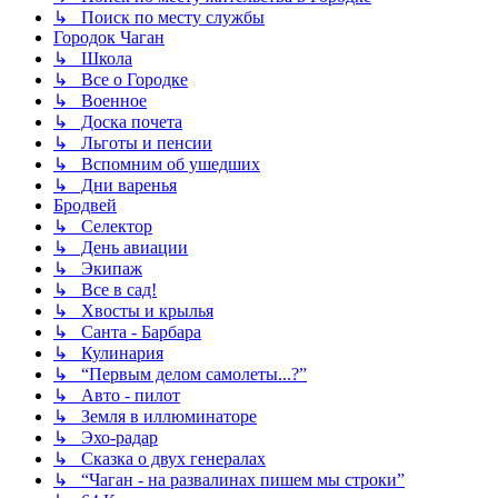
↳ Поиск по месту службы
Городок Чаган
↳ Школа
↳ Все о Городке
↳ Военное
↳ Доска почета
↳ Льготы и пенсии
↳ Вспомним об ушедших
↳ Дни варенья
Бродвей
↳ Селектор
↳ День авиации
↳ Экипаж
↳ Все в сад!
↳ Хвосты и крылья
↳ Санта - Барбара
↳ Кулинария
↳ “Первым делом самолеты...?”
↳ Авто - пилот
↳ Земля в иллюминаторе
↳ Эхо-радар
↳ Сказка о двух генералах
↳ “Чаган - на развалинах пишем мы строки”