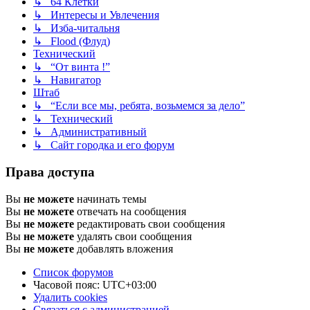
↳ 64 Клетки
↳ Интересы и Увлечения
↳ Изба-читальня
↳ Flood (Флуд)
Технический
↳ “От винта !”
↳ Навигатор
Штаб
↳ “Если все мы, ребята, возьмемся за дело”
↳ Технический
↳ Административный
↳ Сайт городка и его форум
Права доступа
Вы
не можете
начинать темы
Вы
не можете
отвечать на сообщения
Вы
не можете
редактировать свои сообщения
Вы
не можете
удалять свои сообщения
Вы
не можете
добавлять вложения
Список форумов
Часовой пояс:
UTC+03:00
Удалить cookies
Связаться с администрацией