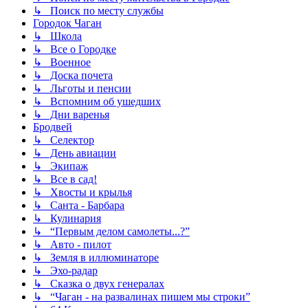
↳ Поиск по месту службы
Городок Чаган
↳ Школа
↳ Все о Городке
↳ Военное
↳ Доска почета
↳ Льготы и пенсии
↳ Вспомним об ушедших
↳ Дни варенья
Бродвей
↳ Селектор
↳ День авиации
↳ Экипаж
↳ Все в сад!
↳ Хвосты и крылья
↳ Санта - Барбара
↳ Кулинария
↳ “Первым делом самолеты...?”
↳ Авто - пилот
↳ Земля в иллюминаторе
↳ Эхо-радар
↳ Сказка о двух генералах
↳ “Чаган - на развалинах пишем мы строки”