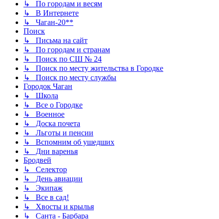
↳ По городам и весям
↳ В Интернете
↳ Чаган-20**
Поиск
↳ Письма на сайт
↳ По городам и странам
↳ Поиск по СШ № 24
↳ Поиск по месту жительства в Городке
↳ Поиск по месту службы
Городок Чаган
↳ Школа
↳ Все о Городке
↳ Военное
↳ Доска почета
↳ Льготы и пенсии
↳ Вспомним об ушедших
↳ Дни варенья
Бродвей
↳ Селектор
↳ День авиации
↳ Экипаж
↳ Все в сад!
↳ Хвосты и крылья
↳ Санта - Барбара