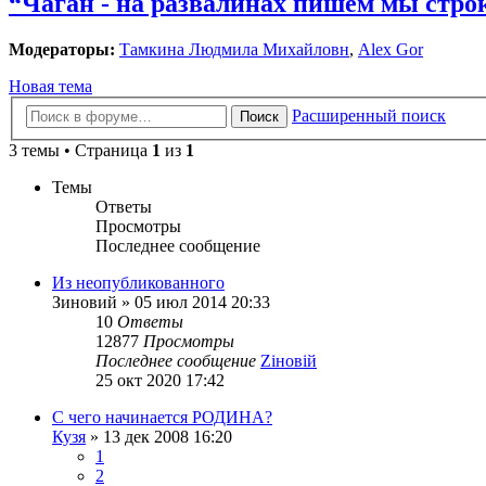
“Чаган - на развалинах пишем мы стро
Модераторы:
Тамкина Людмила Михайловн
,
Alex Gor
Новая тема
Расширенный поиск
Поиск
3 темы • Страница
1
из
1
Темы
Ответы
Просмотры
Последнее сообщение
Из неопубликованного
Зиновий
»
05 июл 2014 20:33
10
Ответы
12877
Просмотры
Последнее сообщение
Zіновій
25 окт 2020 17:42
С чего начинается РОДИНА?
Кузя
»
13 дек 2008 16:20
1
2