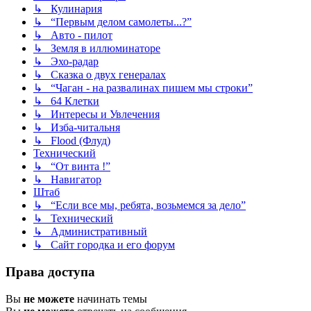
↳ Кулинария
↳ “Первым делом самолеты...?”
↳ Авто - пилот
↳ Земля в иллюминаторе
↳ Эхо-радар
↳ Сказка о двух генералах
↳ “Чаган - на развалинах пишем мы строки”
↳ 64 Клетки
↳ Интересы и Увлечения
↳ Изба-читальня
↳ Flood (Флуд)
Технический
↳ “От винта !”
↳ Навигатор
Штаб
↳ “Если все мы, ребята, возьмемся за дело”
↳ Технический
↳ Административный
↳ Сайт городка и его форум
Права доступа
Вы
не можете
начинать темы