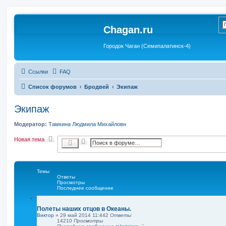
Chagan.ru
Городок Чаган (Семипалатинск-4)
Ссылки
FAQ
Список форумов
Бродвей
Экипаж
Экипаж
Модератор:
Тамкина Людмила Михайловн
Новая тема
Р
П
а
о
с
и
ш
с
и
к
р
Темы
е
Ответы
Просмотры
н
Последнее сообщение
н
ы
й
п
Полеты наших отцов в Океаны.
о
Виктор
»
29 май 2014 11:44
2
Ответы
и
14210
Просмотры
с