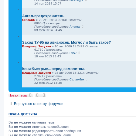
Последнее сообщение
raketaigra
к
14 ноя 2024 15:57
Ангел-предохранитель
CROCUS
»
29 сен 2013 20:03
1
Ответы
8865
Просмотры
Последнее сообщение
Andrew
09 фев 2014 04:45
Заход ТУ-95 на авианосец. Могло ли быть такое?
Владимир Засухин
»
10 авг 2006 11:24
29
Ответы
61739
Просмотры
Последнее сообщение
L957
18 янв 2013 23:43
Кони быстрые... перед самолетом.
Владимир Засухин
»
28 авг 2006 15:42
14
Ответы
27021
Просмотры
Последнее сообщение
Саламбек
22 фев 2012 14:35
Новая тема
Вернуться к списку форумов
ПРАВА ДОСТУПА
Вы
не можете
начинать темы
Вы
не можете
отвечать на сообщения
Вы
не можете
редактировать свои сообщения
Вы
не можете
удалять свои сообщения