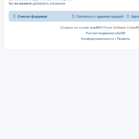
Вы
не можете
добавлять вложения
Список форумов
Связаться с администрацией
Удал
Создано на основе
phpBB
® Forum Software © phpBB
Русская поддержка phpBB
Конфиденциальность
|
Правила