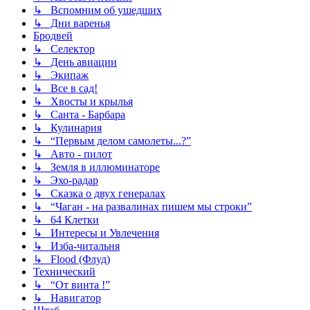
↳ Вспомним об ушедших
↳ Дни варенья
Бродвей
↳ Селектор
↳ День авиации
↳ Экипаж
↳ Все в сад!
↳ Хвосты и крылья
↳ Санта - Барбара
↳ Кулинария
↳ “Первым делом самолеты...?”
↳ Авто - пилот
↳ Земля в иллюминаторе
↳ Эхо-радар
↳ Сказка о двух генералах
↳ “Чаган - на развалинах пишем мы строки”
↳ 64 Клетки
↳ Интересы и Увлечения
↳ Изба-читальня
↳ Flood (Флуд)
Технический
↳ “От винта !”
↳ Навигатор