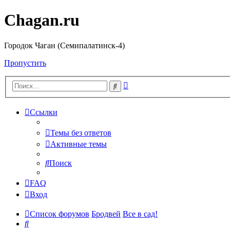
Chagan.ru
Городок Чаган (Семипалатинск-4)
Пропустить
Расширенный
Поиск
поиск
Ссылки
Темы без ответов
Активные темы
Поиск
FAQ
Вход
Список форумов
Бродвей
Все в сад!
Поиск