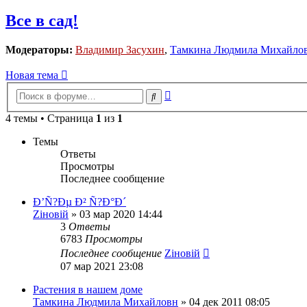
Все в сад!
Модераторы:
Владимир Засухин
,
Тамкина Людмила Михайло
Новая тема
Расширенный
Поиск
поиск
4 темы • Страница
1
из
1
Темы
Ответы
Просмотры
Последнее сообщение
Ð’Ñ?Ðµ Ð² Ñ?Ð°Ð´
Zіновій
»
03 мар 2020 14:44
3
Ответы
6783
Просмотры
Последнее сообщение
Zіновій
07 мар 2021 23:08
Растения в нашем доме
Тамкина Людмила Михайловн
»
04 дек 2011 08:05