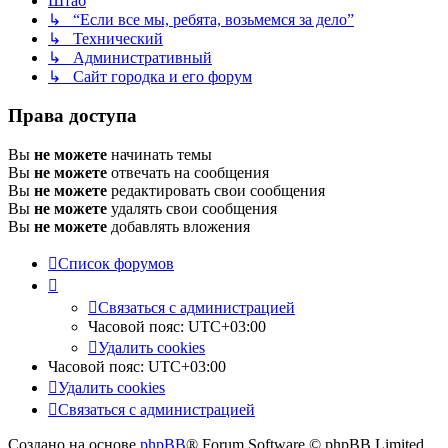
Штаб
↳ “Если все мы, ребята, возьмемся за дело”
↳ Технический
↳ Административный
↳ Сайт городка и его форум
Права доступа
Вы
не можете
начинать темы
Вы
не можете
отвечать на сообщения
Вы
не можете
редактировать свои сообщения
Вы
не можете
удалять свои сообщения
Вы
не можете
добавлять вложения
Список форумов
Связаться с администрацией
Часовой пояс:
UTC+03:00
Удалить cookies
Часовой пояс:
UTC+03:00
Удалить cookies
Связаться с администрацией
Создано на основе
phpBB
® Forum Software © phpBB Limited