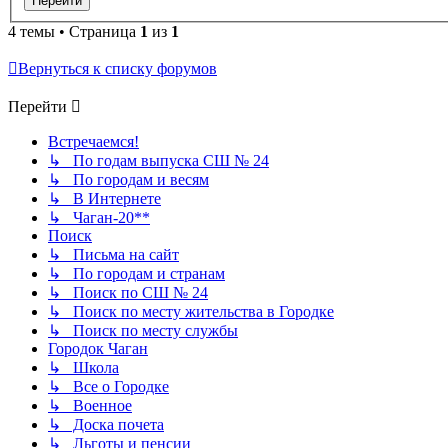
4 темы • Страница
1
из
1
Вернуться к списку форумов
Перейти
Встречаемся!
↳ По годам выпуска СШ № 24
↳ По городам и весям
↳ В Интернете
↳ Чаган-20**
Поиск
↳ Письма на сайт
↳ По городам и странам
↳ Поиск по СШ № 24
↳ Поиск по месту жительства в Городке
↳ Поиск по месту службы
Городок Чаган
↳ Школа
↳ Все о Городке
↳ Военное
↳ Доска почета
↳ Льготы и пенсии