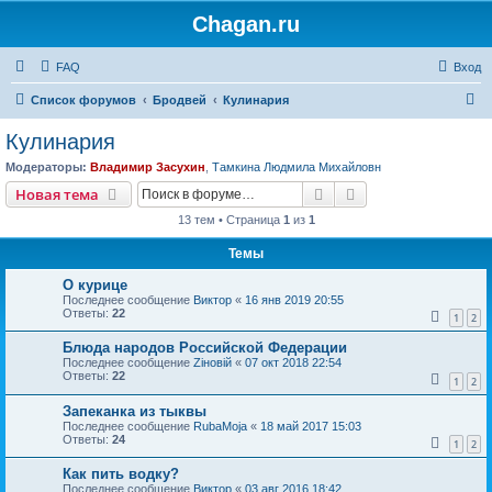
Chagan.ru
FAQ
Вход
П
Список форумов
Бродвей
Кулинария
о
Кулинария
и
Модераторы:
Владимир Засухин
,
Тамкина Людмила Михайловн
с
Поиск
Расширенный пои
Новая тема
к
13 тем • Страница
1
из
1
Темы
О курице
Последнее сообщение
Виктор
«
16 янв 2019 20:55
Ответы:
22
1
2
Блюда народов Российской Федерации
Последнее сообщение
Zіновій
«
07 окт 2018 22:54
Ответы:
22
1
2
Запеканка из тыквы
Последнее сообщение
RubaMoja
«
18 май 2017 15:03
Ответы:
24
1
2
Как пить водку?
Последнее сообщение
Виктор
«
03 авг 2016 18:42