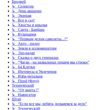
Бродвей
↳ Селектор
↳ День авиации
↳ Экипаж
↳ Все в сад!
↳ Хвосты и крылья
↳ Санта - Барбара
↳ Кулинария
↳ “Первым делом самолеты...?”
↳ Авто - пилот
↳ Земля в иллюминаторе
↳ Эхо-радар
↳ Сказка о двух генералах
↳ “Чаган - на развалинах пишем мы строки”
↳ 64 Клетки
↳ Интересы и Увлечения
↳ Изба-читальня
↳ Flood (Флуд)
Технический
↳ “От винта !”
↳ Навигатор
Штаб
↳ “Если все мы, ребята, возьмемся за дело”
↳ Технический