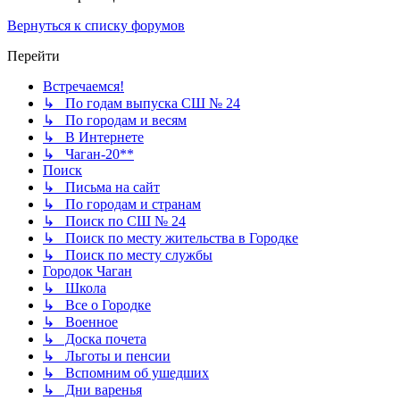
Вернуться к списку форумов
Перейти
Встречаемся!
↳ По годам выпуска СШ № 24
↳ По городам и весям
↳ В Интернете
↳ Чаган-20**
Поиск
↳ Письма на сайт
↳ По городам и странам
↳ Поиск по СШ № 24
↳ Поиск по месту жительства в Городке
↳ Поиск по месту службы
Городок Чаган
↳ Школа
↳ Все о Городке
↳ Военное
↳ Доска почета
↳ Льготы и пенсии
↳ Вспомним об ушедших
↳ Дни варенья