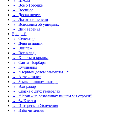
↳ Школа
↳ Все о Городке
↳ Военное
↳ Доска почета
↳ Льготы и пенсии
↳ Вспомним об ушедших
↳ Дни варенья
Бродвей
↳ Селектор
↳ День авиации
↳ Экипаж
↳ Все в сад!
↳ Хвосты и крылья
↳ Санта - Барбара
↳ Кулинария
↳ “Первым делом самолеты...?”
↳ Авто - пилот
↳ Земля в иллюминаторе
↳ Эхо-радар
↳ Сказка о двух генералах
↳ “Чаган - на развалинах пишем мы строки”
↳ 64 Клетки
↳ Интересы и Увлечения
↳ Изба-читальня