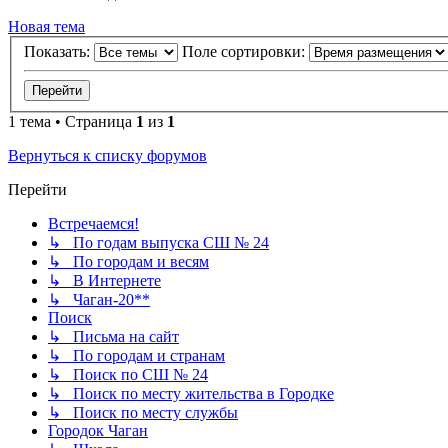
Новая тема
Показать:
Поле сортировки:
1 тема • Страница
1
из
1
Вернуться к списку форумов
Перейти
Встречаемся!
↳ По годам выпуска СШ № 24
↳ По городам и весям
↳ В Интернете
↳ Чаган-20**
Поиск
↳ Письма на сайт
↳ По городам и странам
↳ Поиск по СШ № 24
↳ Поиск по месту жительства в Городке
↳ Поиск по месту службы
Городок Чаган