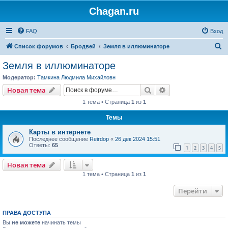
Chagan.ru
FAQ
Вход
П
Список форумов
Бродвей
Земля в иллюминаторе
о
Земля в иллюминаторе
и
Модератор:
Тамкина Людмила Михайловн
с
Поиск
Расширенный пои
Новая тема
к
1 тема • Страница
1
из
1
Темы
Карты в интернете
Последнее сообщение
Reirdop
«
26 дек 2024 15:51
Ответы:
65
1
2
3
4
5
Новая тема
1 тема • Страница
1
из
1
Перейти
ПРАВА ДОСТУПА
Вы
не можете
начинать темы