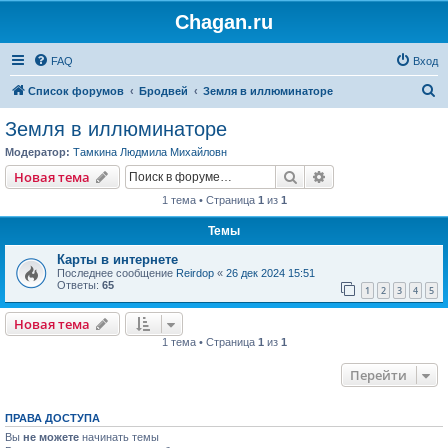
Chagan.ru
FAQ
Вход
П
Список форумов
Бродвей
Земля в иллюминаторе
о
Земля в иллюминаторе
и
Модератор:
Тамкина Людмила Михайловн
с
Поиск
Расширенный пои
Новая тема
к
1 тема • Страница
1
из
1
Темы
Карты в интернете
Последнее сообщение
Reirdop
«
26 дек 2024 15:51
Ответы:
65
1
2
3
4
5
Новая тема
1 тема • Страница
1
из
1
Перейти
ПРАВА ДОСТУПА
Вы
не можете
начинать темы